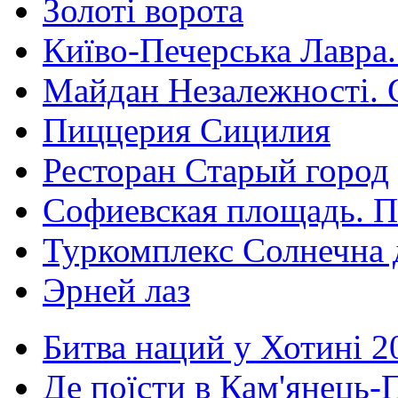
Золоті ворота
Київо-Печерська Лавра.
Майдан Незалежності. 
Пиццерия Сицилия
Ресторан Старый город
Софиевская площадь. П
Туркомплекс Солнечна 
Эрней лаз
Битва наций у Хотині 2
Де поїсти в Кам'янець-