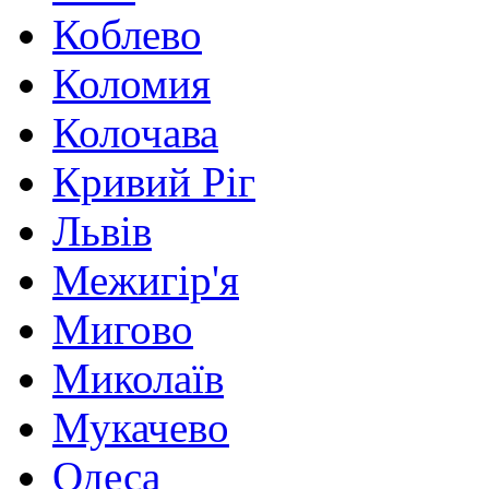
Коблево
Коломия
Колочава
Кривий Ріг
Львів
Межигір'я
Мигово
Миколаїв
Мукачево
Одеса