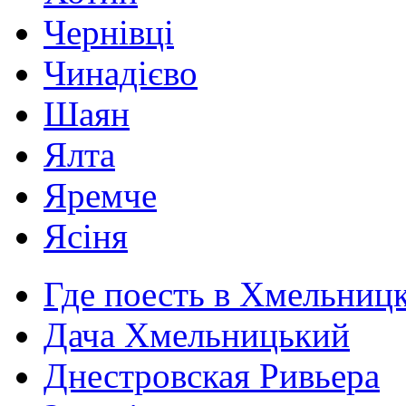
Чернівці
Чинадієво
Шаян
Ялта
Яремче
Ясіня
Где поесть в Хмельниц
Дача Хмельницький
Днестровская Ривьера