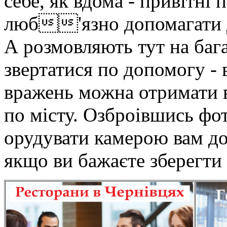
себе, як вдома - привітні 
люб'язно допомагати ді
А розмовляють тут на бага
звертатися по допомогу - 
вражень можна отримати в
по місту. Озброівшись фот
орудувати камерою вам до
якщо ви бажаєте зберегти 