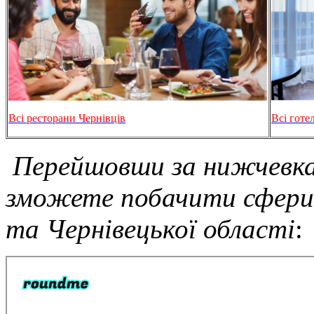
Всі ресторани Чернівців
Всі готе
Перейшовши за нижчевка
зможете побачити сферич
та Чернівецької області
: