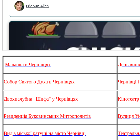
Маланка в Чернівцях
День виши
Собор Святого Духа в Чернівцях
Чернівці.
Двохпалубна "Шифа" у Чернівцях
Кінотеатр
Резиденція Буковинських Митрополитів
Вулиця Ун
Вид з міської ратуші на місто Чернівці
Театральн