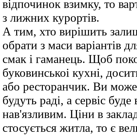
відпочинок взимку, то ва
з лижних курортів.
А тим, хто вирішить зали
обрати з маси варіантів дл
смак і гаманець. Щоб пок
буковинськоі кухні, досит
або ресторанчик. Ви может
будуть раді, а сервіс буде
нав'язливим. Ціни в закла
стосується житла, то є вели