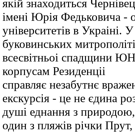
якій знаходиться Черніве
імені Юрія Федьковича - 
університетів в Украіні. 
буковинських митрополіт
всесвітньоі спадщини ЮНЕ
корпусам Резиденціі
справляє незабутнє вражен
екскурсія - це не єдина р
душі еднання з природою,
один з пляжів річки Прут,