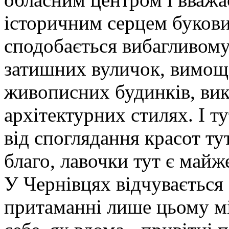
історичним серцем букови
сподобається вибагливому 
затишних вуличок, вимощ
живописних будинків, вик
архітектурних стилях. І ту
від споглядання красот ту
благо, лавочки тут є майж
У Чернівцях відчувається
притаманні лише цьому мі