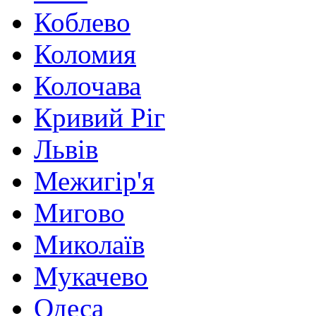
Коблево
Коломия
Колочава
Кривий Ріг
Львів
Межигір'я
Мигово
Миколаїв
Мукачево
Одеса