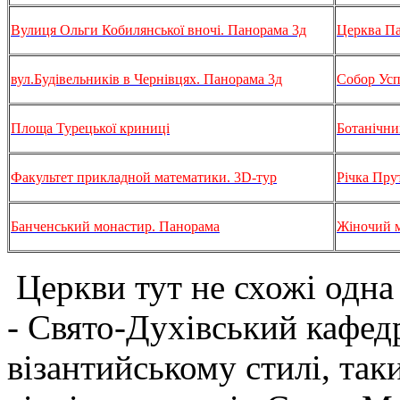
Вулиця Ольги Кобилянської вночі. Панорама 3д
Церква Па
вул.Будівельників в Чернівцях. Панорама 3д
Собор Усп
Площа Турецької криниці
Ботанічни
Факультет прикладной математики. 3D-тур
Річка Пру
Банченський монастир. Панорама
Жіночий м
Церкви тут не схожі одна 
- Свято-Духівський кафед
візантийському стилі, так