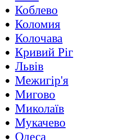
Коблево
Коломия
Колочава
Кривий Ріг
Львів
Межигір'я
Мигово
Миколаїв
Мукачево
Одеса