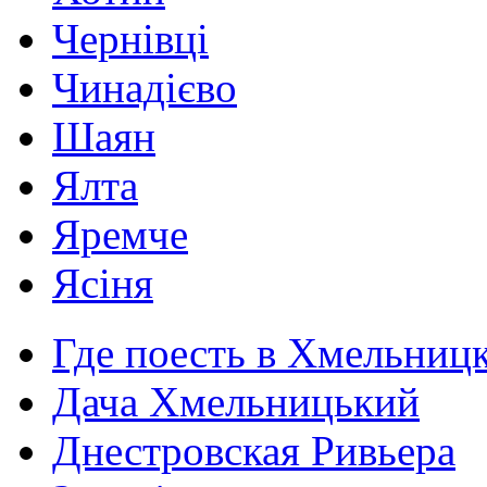
Чернівці
Чинадієво
Шаян
Ялта
Яремче
Ясіня
Где поесть в Хмельниц
Дача Хмельницький
Днестровская Ривьера