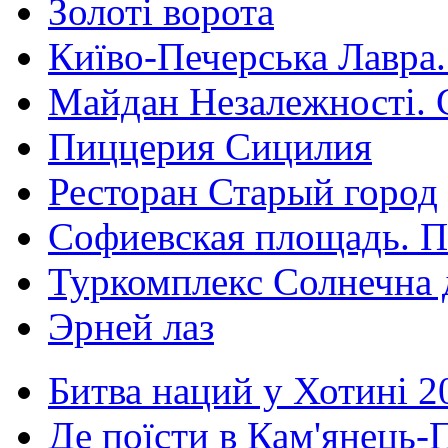
Золоті ворота
Київо-Печерська Лавра.
Майдан Незалежності. 
Пиццерия Сицилия
Ресторан Старый город
Софиевская площадь. П
Туркомплекс Солнечна 
Эрней лаз
Битва наций у Хотині 2
Де поїсти в Кам'янець-