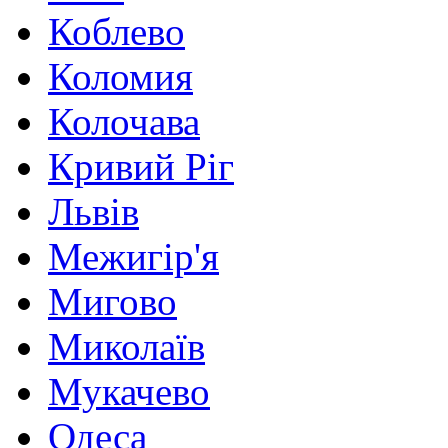
Коблево
Коломия
Колочава
Кривий Ріг
Львів
Межигір'я
Мигово
Миколаїв
Мукачево
Одеса