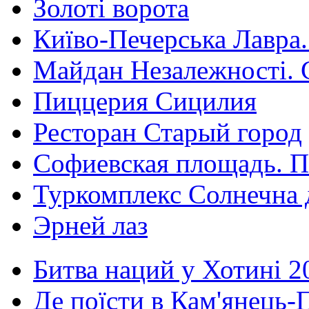
Золоті ворота
Київо-Печерська Лавра.
Майдан Незалежності. 
Пиццерия Сицилия
Ресторан Старый город
Софиевская площадь. П
Туркомплекс Солнечна 
Эрней лаз
Битва наций у Хотині 2
Де поїсти в Кам'янець-