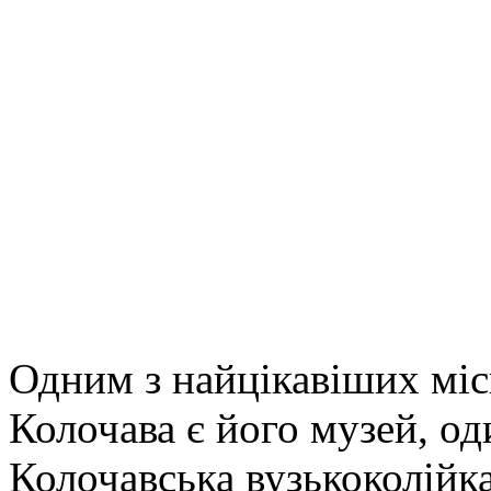
Одним з найцікавіших міс
Колочава є його музей, од
Колочавська вузькоколійк