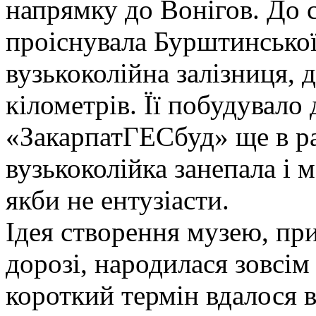
напрямку до Вонігов. До 
проіснувала Бурштинської
вузькоколійна залізниця, 
кілометрів. Її побудувал
«ЗакарпатГЕСбуд» ще в ра
вузькоколійка занепала і 
якби не ентузіасти.
Ідея створення музею, пр
дорозі, народилася зовсім
короткий термін вдалося в