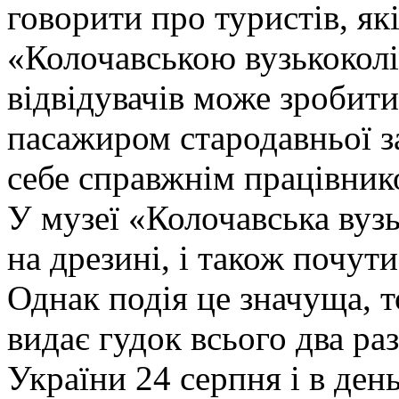
говорити про туристів, які
«Колочавською вузькоколі
відвідувачів може зробити
пасажиром стародавньої за
себе справжнім працівник
У музеї «Колочавська вуз
на дрезині, і також почут
Однак подія це значуща, т
видає гудок всього два раз
України 24 серпня і в ден