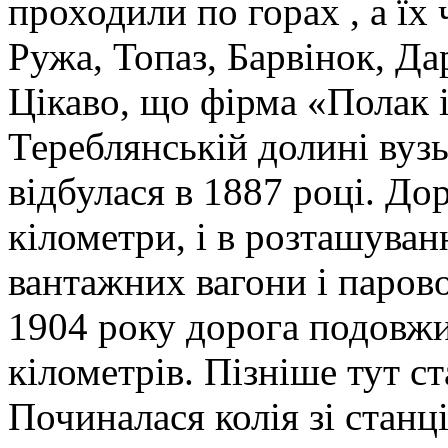
проходили по горах , а їх
Ружа, Топаз, Барвінок, Да
Цікаво, що фірма «Полак 
Тереблянській долині вузь
відбулася в 1887 році. До
кілометри, і в розташуван
вантажних вагони і парово
1904 року дорога подовжил
кілометрів. Пізніше тут с
Починалася колія зі станц