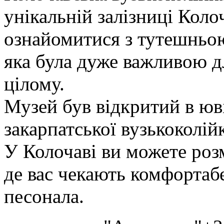
унікальній залізниці Коло
ознайомитися з тутешньою
яка була дуже важливою дл
цілому.
Музей був відкритий в ю
закарпатської вузькоколій
У Колочаві ви можете розм
де вас чекають комфортаб
песонала.