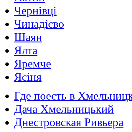
Чернівці
Чинадієво
Шаян
Ялта
Яремче
Ясіня
Где поесть в Хмельниц
Дача Хмельницький
Днестровская Ривьера