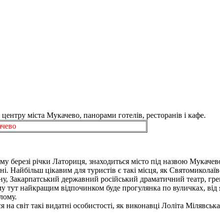
центру міста Мукачево, панорами готелів, ресторанів і кафе.
ачево
івому березі річки Латориця, знаходиться місто під назвою Мукач
рні. Найбільш цікавим для туристів є такі місця, як Святомикола
їну, Закарпатський державний російський драматичний театр, гр
ому тут найкращим відпочинком буде прогулянка по вуличках, від 
ілому.
я на світ такі видатні особистості, як виконавці Лоліта Мілявсь