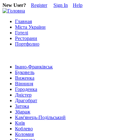
New User?
Register
Sign In
Help
Главная
Міста України
Готелі
Ресторани
Портфолио
Івано-Франківськ
Буковель
Виженка
Вінниця
Городенка
Дністер
Драгобрат
Затока
Збараж
Кам'янець-Подільський
Київ
Коблево
Коломия
Колочава