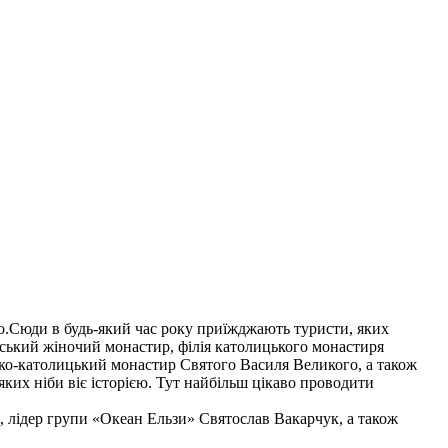
ево.Сюди в будь-який час року приїжджають туристи, яких
ївський жіночий монастир, філія католицького монастиря
еко-католицький монастир Святого Василя Великого, а також
яких ніби віє історією. Тут найбільш цікаво проводити
ка, лідер групи «Океан Ельзи» Святослав Вакарчук, а також