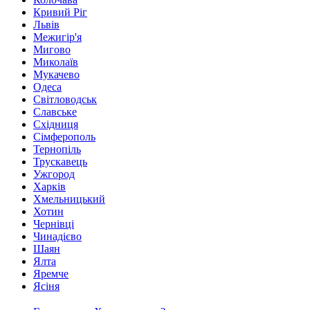
Кривий Ріг
Львів
Межигір'я
Мигово
Миколаїв
Мукачево
Одеса
Світловодськ
Славське
Східниця
Сімферополь
Тернопіль
Трускавець
Ужгород
Харків
Хмельницький
Хотин
Чернівці
Чинадієво
Шаян
Ялта
Яремче
Ясіня