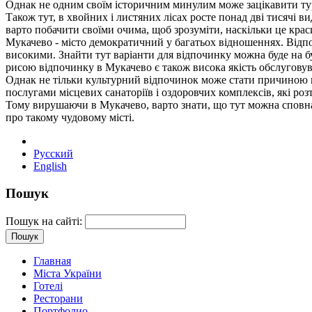
Однак не одним своїм історичним минулим може зацікавити тур
Також тут, в хвойних і листяних лісах росте понад дві тисячі в
варто побачити своїми очима, щоб зрозуміти, наскільки це крас
Мукачево - місто демократичний у багатьох відношеннях. Відпоч
високими. Знайти тут варіанти для відпочинку можна буде на бу
рисою відпочинку в Мукачево є також висока якість обслуговув
Однак не тільки культурний відпочинок може стати причиною в
послугами місцевих санаторіїв і оздоровчих комплексів, які розта
Тому вирушаючи в Мукачево, варто знати, що тут можна сповна 
про такому чудовому місті.
Русский
English
Пошук
Пошук на сайті:
Главная
Міста України
Готелі
Ресторани
Портфолио