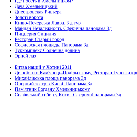
Где поесть в Хмельницком?
Дача Хмельницький
Днестровская Ривьера
Золоті ворота
Київо-Печерська Лавра. 3 д тур
Майдан Незалежності. Сферична панорама 3д
Пиццерия Сицилия
Ресторан Старый город
Софиевская площадь. Панорама 3д
Туркомплекс Солнечна долина
Эрней лаз
Битва наций у Хотині 2011
Де поїсти в Кам'янець-Подільському, Ресторан Гунська к
Михайлівська площа панорама 3д
Оперний театр в Києві. Панорама 3д
Пам'ятник Богдану Хмельницькому
Софіївський собор у Києві. Сферичні панорами 3д