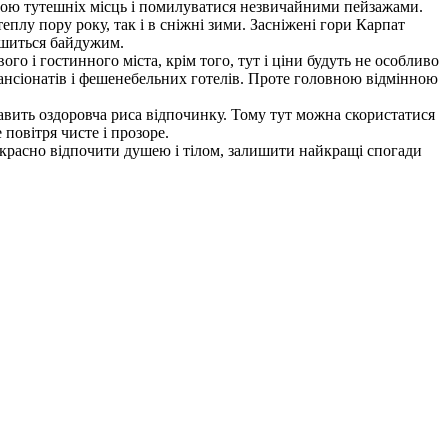
сою тутешніх місць і помилуватися незвичайними пейзажами.
еплу пору року, так і в сніжні зими. Засніжені гори Карпат
лишиться байдужим.
о і гостинного міста, крім того, тут і ціни будуть не особливо
 пансіонатів і фешенебельних готелів. Проте головною відмінною
авить оздоровча риса відпочинку. Тому тут можна скористатися
 повітря чисте і прозоре.
екрасно відпочити душею і тілом, залишити найкращі спогади