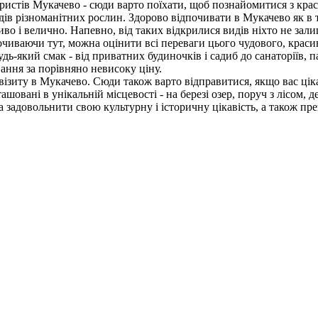
истів Мукачево - сюди варто поїхати, щоб познайомитися з кра
идів різноманітних рослин. Здорово відпочивати в Мукачево як в т
иво і велично. Напевно, від таких відкрилися видів ніхто не за
иваючи тут, можна оцінити всі переваги цього чудового, красивог
дь-який смак - від приватних будиночків і садиб до санаторіїв,
ання за порівняно невисоку ціну.
ізиту в Мукачево. Сюди також варто відправитися, якщо вас цік
шовані в унікальній місцевості - на березі озер, поруч з лісом, де
задовольнити свою культурну і історичну цікавість, а також пр