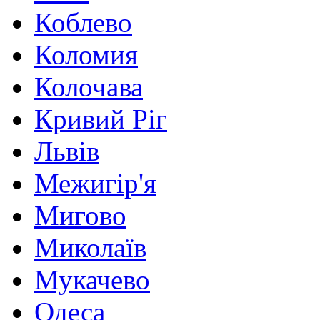
Коблево
Коломия
Колочава
Кривий Ріг
Львів
Межигір'я
Мигово
Миколаїв
Мукачево
Одеса