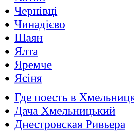
Чернівці
Чинадієво
Шаян
Ялта
Яремче
Ясіня
Где поесть в Хмельниц
Дача Хмельницький
Днестровская Ривьера