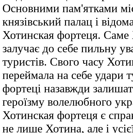
Основними пам'ятками міс
князівський палац і відом
Хотинская фортеця. Саме
залучає до себе пильну ув
туристів. Свого часу Хоти
переймала на себе удари т
фортеці назавжди залишат
героїзму волелюбного укр
Хотинская фортеця є спр
не лише Хотина, але і усієї