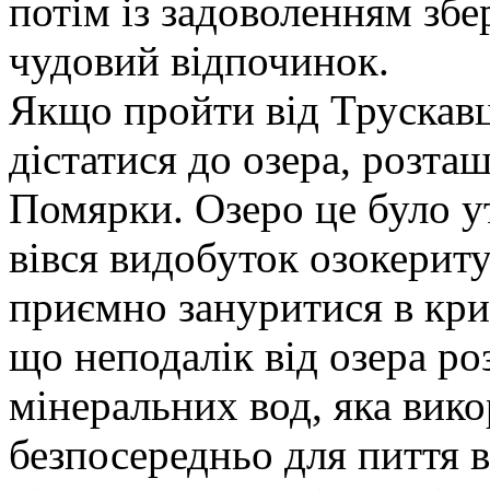
потім із задоволенням збер
чудовий відпочинок.
Якщо пройти від Трускавц
дістатися до озера, розта
Помярки. Озеро це було ут
вівся видобуток озокериту
приємно зануритися в кри
що неподалік від озера ро
мінеральних вод, яка вико
безпосередньо для пиття 