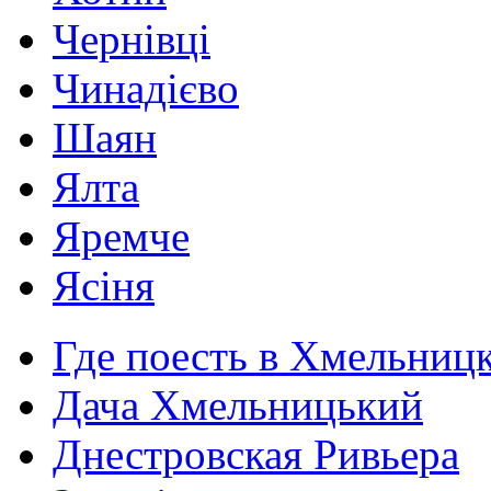
Чернівці
Чинадієво
Шаян
Ялта
Яремче
Ясіня
Где поесть в Хмельниц
Дача Хмельницький
Днестровская Ривьера