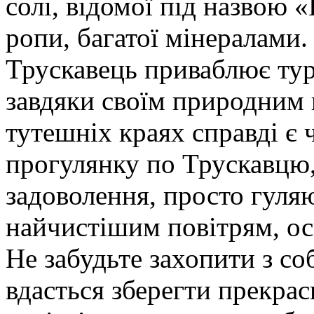
солі, відомої під назвою 
ропи, багатої мінералами.
Трускавець приваблює тури
завдяки своїм природним 
тутешніх краях справді є
прогулянку по Трускавцю
задоволення, просто гул
найчистішим повітрям, ос
Не забудьте захопити з с
вдасться зберегти прекрас