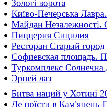
Золоті ворота
Київо-Печерська Лавра.
Майдан Незалежності. 
Пиццерия Сицилия
Ресторан Старый город
Софиевская площадь. П
Туркомплекс Солнечна 
Эрней лаз
Битва наций у Хотині 2
Де поїсти в Кам'янець-