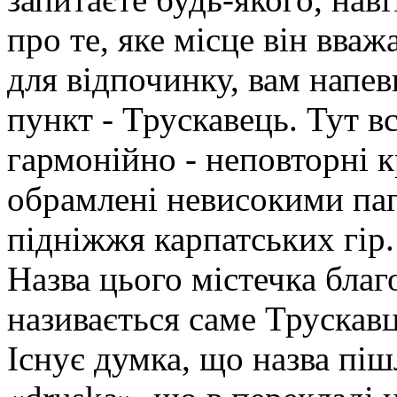
про те, яке місце він вва
для відпочинку, вам напев
пункт - Трускавець. Тут в
гармонійно - неповторні к
обрамлені невисокими паг
підніжжя карпатських гір.
Назва цього містечка благ
називається саме Трускав
Існує думка, що назва піш