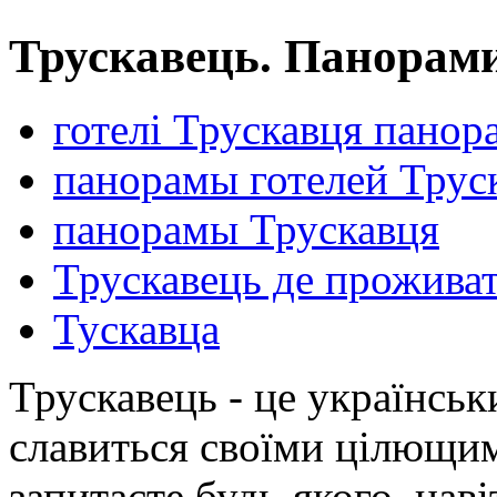
Трускавець. Панорами
готелі Трускавця панор
панорамы готелей Трус
панорамы Трускавця
Трускавець де прожива
Тускавца
Трускавець - це українськ
славиться своїми цілющи
запитаєте будь-якого, нав