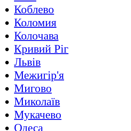
Коблево
Коломия
Колочава
Кривий Ріг
Львів
Межигір'я
Мигово
Миколаїв
Мукачево
Одеса