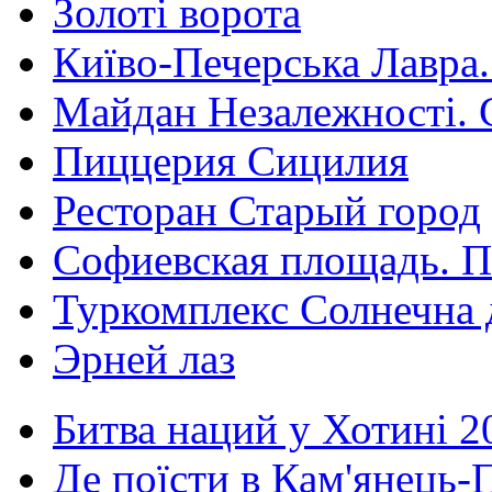
Золоті ворота
Київо-Печерська Лавра.
Майдан Незалежності. 
Пиццерия Сицилия
Ресторан Старый город
Софиевская площадь. П
Туркомплекс Солнечна 
Эрней лаз
Битва наций у Хотині 2
Де поїсти в Кам'янець-