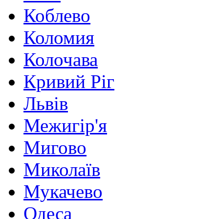
Коблево
Коломия
Колочава
Кривий Ріг
Львів
Межигір'я
Мигово
Миколаїв
Мукачево
Одеса