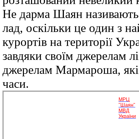
Не дарма Шаян називають
лад, оскільки це один з 
курортів на території Ук
завдяки своїм джерелам лі
джерелам Мармароша, які 
часи.
МРЦ
"Шаян"
МВД
України