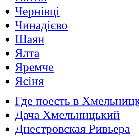
Чернівці
Чинадієво
Шаян
Ялта
Яремче
Ясіня
Где поесть в Хмельниц
Дача Хмельницький
Днестровская Ривьера