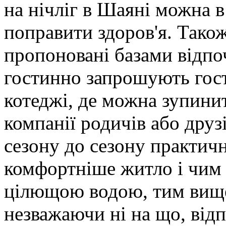
на нічліг в Шаяні можна в
поправити здоров'я. Тако
пропоновані базами відпо
гостинно запрошують гост
котеджі, де можна зупинит
компанії родичів або друз
сезону до сезону практич
комфортніше житло і чим 
цілющою водою, тим вище
незважаючи ні на що, від