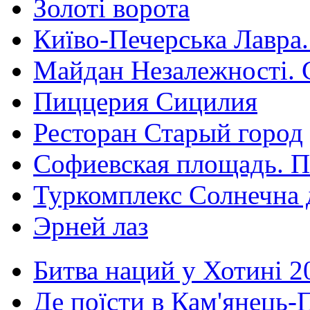
Золоті ворота
Київо-Печерська Лавра.
Майдан Незалежності. 
Пиццерия Сицилия
Ресторан Старый город
Софиевская площадь. П
Туркомплекс Солнечна 
Эрней лаз
Битва наций у Хотині 2
Де поїсти в Кам'янець-