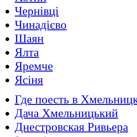
Чернівці
Чинадієво
Шаян
Ялта
Яремче
Ясіня
Где поесть в Хмельниц
Дача Хмельницький
Днестровская Ривьера