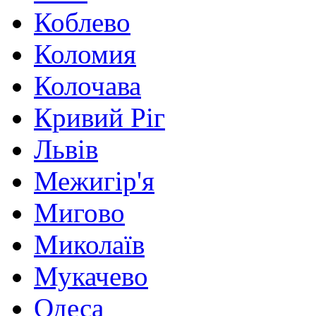
Коблево
Коломия
Колочава
Кривий Ріг
Львів
Межигір'я
Мигово
Миколаїв
Мукачево
Одеса