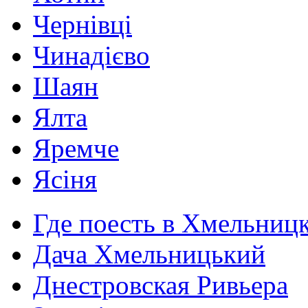
Чернівці
Чинадієво
Шаян
Ялта
Яремче
Ясіня
Где поесть в Хмельниц
Дача Хмельницький
Днестровская Ривьера