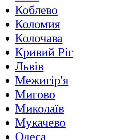
Коблево
Коломия
Колочава
Кривий Ріг
Львів
Межигір'я
Мигово
Миколаїв
Мукачево
Одеса