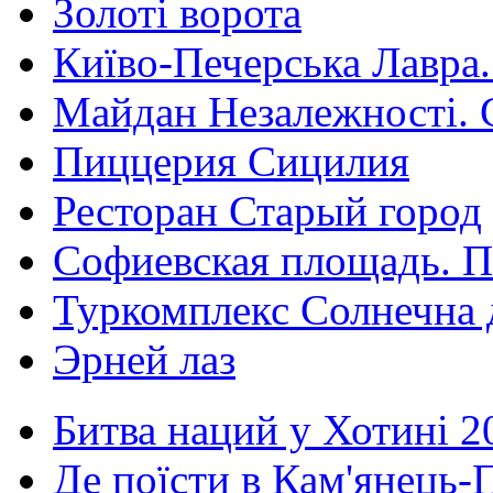
Золоті ворота
Київо-Печерська Лавра.
Майдан Незалежності. 
Пиццерия Сицилия
Ресторан Старый город
Софиевская площадь. П
Туркомплекс Солнечна 
Эрней лаз
Битва наций у Хотині 2
Де поїсти в Кам'янець-