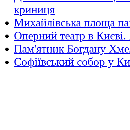
криниця
Михайлівська площа па
Оперний театр в Києві.
Пам'ятник Богдану Хм
Софіївський собор у Ки