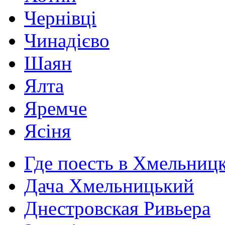
Чернівці
Чинадієво
Шаян
Ялта
Яремче
Ясіня
Где поесть в Хмельниц
Дача Хмельницький
Днестровская Ривьера