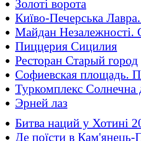
Золоті ворота
Київо-Печерська Лавра.
Майдан Незалежності. 
Пиццерия Сицилия
Ресторан Старый город
Софиевская площадь. П
Туркомплекс Солнечна 
Эрней лаз
Битва наций у Хотині 2
Де поїсти в Кам'янець-