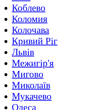
Коблево
Коломия
Колочава
Кривий Ріг
Львів
Межигір'я
Мигово
Миколаїв
Мукачево
Одеса