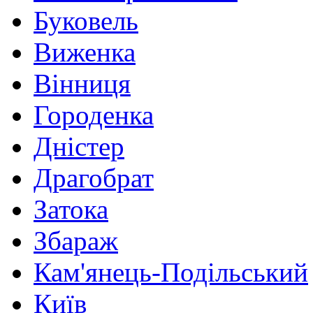
Буковель
Виженка
Вінниця
Городенка
Дністер
Драгобрат
Затока
Збараж
Кам'янець-Подільський
Київ