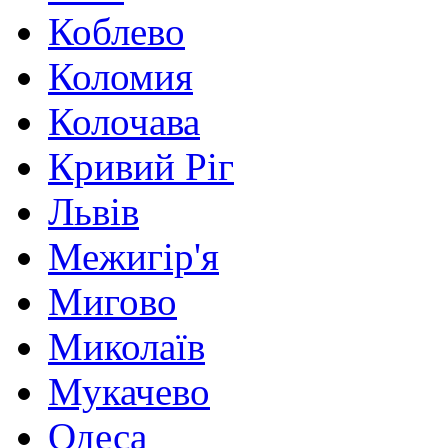
Коблево
Коломия
Колочава
Кривий Ріг
Львів
Межигір'я
Мигово
Миколаїв
Мукачево
Одеса