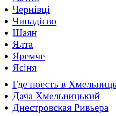
Чернівці
Чинадієво
Шаян
Ялта
Яремче
Ясіня
Где поесть в Хмельниц
Дача Хмельницький
Днестровская Ривьера