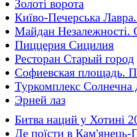
Золоті ворота
Київо-Печерська Лавра.
Майдан Незалежності. 
Пиццерия Сицилия
Ресторан Старый город
Софиевская площадь. П
Туркомплекс Солнечна 
Эрней лаз
Битва наций у Хотині 2
Де поїсти в Кам'янець-