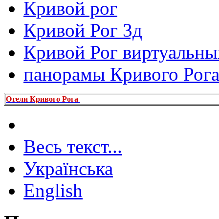
Кривой рог
Кривой Рог 3д
Кривой Рог виртуальны
панорамы Кривого Рог
Отели Кривого Рога
Весь текст...
Українська
English