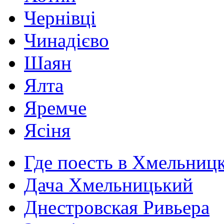
Чернівці
Чинадієво
Шаян
Ялта
Яремче
Ясіня
Где поесть в Хмельниц
Дача Хмельницький
Днестровская Ривьера