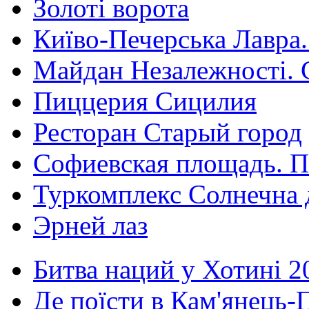
Золоті ворота
Київо-Печерська Лавра.
Майдан Незалежності. 
Пиццерия Сицилия
Ресторан Старый город
Софиевская площадь. П
Туркомплекс Солнечна 
Эрней лаз
Битва наций у Хотині 2
Де поїсти в Кам'янець-