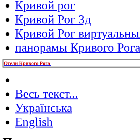
Кривой рог
Кривой Рог 3д
Кривой Рог виртуальны
панорамы Кривого Рог
Отели Кривого Рога
Весь текст...
Українська
English