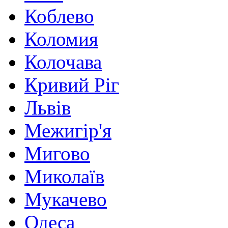
Коблево
Коломия
Колочава
Кривий Ріг
Львів
Межигір'я
Мигово
Миколаїв
Мукачево
Одеса