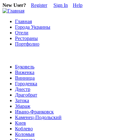
New User?
Register
Sign In
Help
Главная
Города Украины
Отели
Рестораны
Портфолио
Буковель
Виженка
Винница
Городенка
Днестр
Драгобрат
Затока
Збараж
Ивано-Франковск
Каменец-Подольский
Киев
Коблево
Коломыя
Колочава