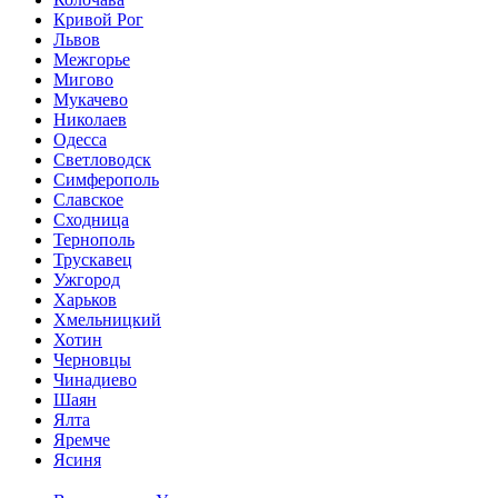
Кривой Рог
Львов
Межгорье
Мигово
Мукачево
Николаев
Одесса
Светловодск
Симферополь
Славское
Сходница
Тернополь
Трускавец
Ужгород
Харьков
Хмельницкий
Хотин
Черновцы
Чинадиево
Шаян
Ялта
Яремче
Ясиня