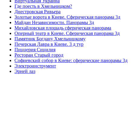
Виртуальная Украина
Где поесть в Хмельницком?
Днестровская Ривьера
Золотые ворота в Киеве. Сферическая панорама 3д
Майдан Независимости. Панорамы 3д
Михайловская площадь сферическая панорама
Оперный театр в Киеве. Сферическая панорама 3д
Памятник Богдану Хмельницкому
Печерская Лавра в Киеве. 3 д тур
Пиццерия Сицилия
Ресторан Старый город
Софиевский собор в Киеве: сферические панорамы 3д
Электроинструмент
Эрней лаз