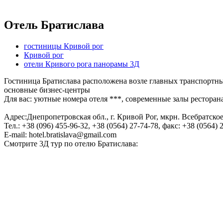
Отель Братислава
гостиницы Кривой рог
Кривой рог
отели Кривого рога панорамы 3Д
Гостиница Братислава расположена возле главных транспортны
основные бизнес-центры
Для вас: уютные номера отеля ***, современные залы рестор
Адрес:Днепропетровская обл., г. Кривой Рог, мкрн. Всебратское
Тел.: +38 (096) 455-96-32, +38 (0564) 27-74-78, факс: +38 (0564) 
Е-mail: hotel.bratislava@gmail.com
Смотрите 3Д тур по отелю Братислава: