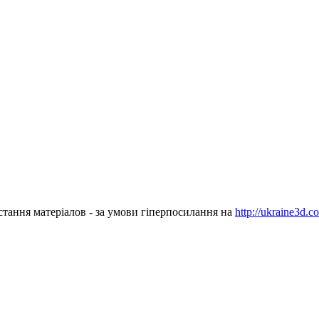
стання матеріалов - за умови гіперпосилання на
http://ukraine3d.c