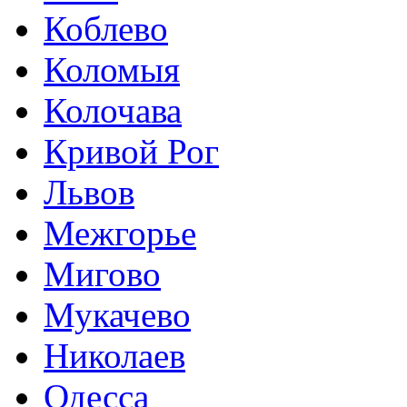
Коблево
Коломыя
Колочава
Кривой Рог
Львов
Межгорье
Мигово
Мукачево
Николаев
Одесса