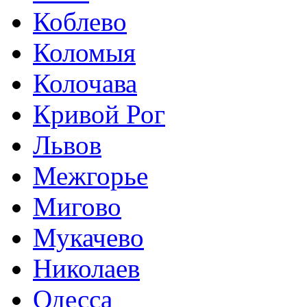
Коблево
Коломыя
Колочава
Кривой Рог
Львов
Межгорье
Мигово
Мукачево
Николаев
Одесса