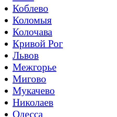
Коблево
Коломыя
Колочава
Кривой Рог
Львов
Межгорье
Мигово
Мукачево
Николаев
Одесса