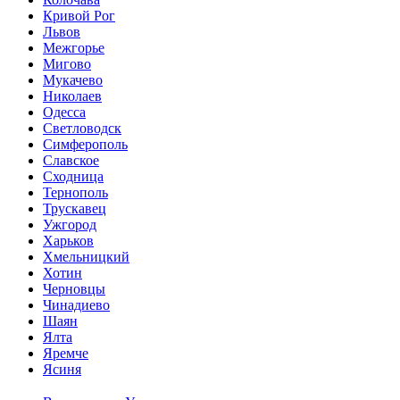
Кривой Рог
Львов
Межгорье
Мигово
Мукачево
Николаев
Одесса
Светловодск
Симферополь
Славское
Сходница
Тернополь
Трускавец
Ужгород
Харьков
Хмельницкий
Хотин
Черновцы
Чинадиево
Шаян
Ялта
Яремче
Ясиня