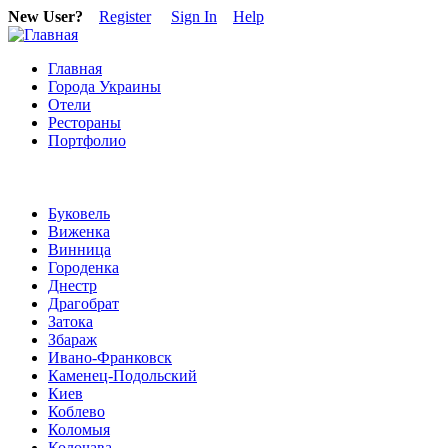
New User?
Register
Sign In
Help
Главная
Города Украины
Отели
Рестораны
Портфолио
Буковель
Виженка
Винница
Городенка
Днестр
Драгобрат
Затока
Збараж
Ивано-Франковск
Каменец-Подольский
Киев
Коблево
Коломыя
Колочава