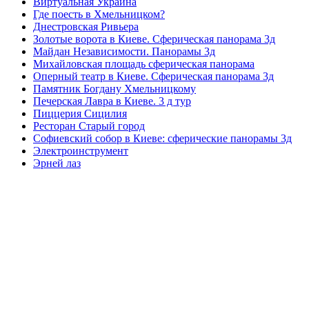
Виртуальная Украина
Где поесть в Хмельницком?
Днестровская Ривьера
Золотые ворота в Киеве. Сферическая панорама 3д
Майдан Независимости. Панорамы 3д
Михайловская площадь сферическая панорама
Оперный театр в Киеве. Сферическая панорама 3д
Памятник Богдану Хмельницкому
Печерская Лавра в Киеве. 3 д тур
Пиццерия Сицилия
Ресторан Старый город
Софиевский собор в Киеве: сферические панорамы 3д
Электроинструмент
Эрней лаз