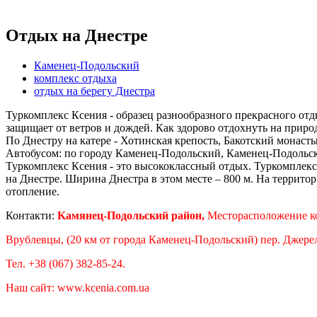
Отдых на Днестре
Каменец-Подольский
комплекс отдыха
отдых на берегу Днестра
Туркомплекс Ксения - образец разнообразного прекрасного отд
защищает от ветров и дождей. Как здорово отдохнуть на природ
По Днестру на катере - Хотинская крепость, Бакотский монасты
Автобусом: по городу Каменец-Подольский, Каменец-Подольска
Туркомплекс Ксения - это высококлассный отдых. Туркомплекс 
на Днестре. Ширина Днестра в этом месте – 800 м. На террито
отопление.
Контакти:
Kамянец-Подольский район,
Месторасположение к
Врублевцы, (20 км от города Каменец-Подольский) пер. Джерел
Тел. +38 (067) 382-85-24.
Наш сайт: www.kcenia.com.ua