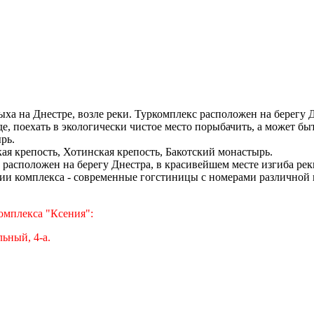
ыха на Днестре, возле реки. Туркомплекс расположен на берегу 
е, поехать в экологически чистое место порыбачить, а может быт
рь.
я крепость, Хотинская крепость, Бакотский монастырь.
расположен на берегу Днестра, в красивейшем месте изгиба рек
рии комплекса - современные гогстиницы с номерами различной ц
омплекса "Ксения":
ьный, 4-а.