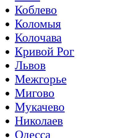
Коблево
Коломыя
Колочава
Кривой Рог
Львов
Межгорье
Мигово
Мукачево
Николаев
Одесса