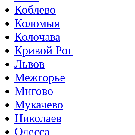
Коблево
Коломыя
Колочава
Кривой Рог
Львов
Межгорье
Мигово
Мукачево
Николаев
Одесса