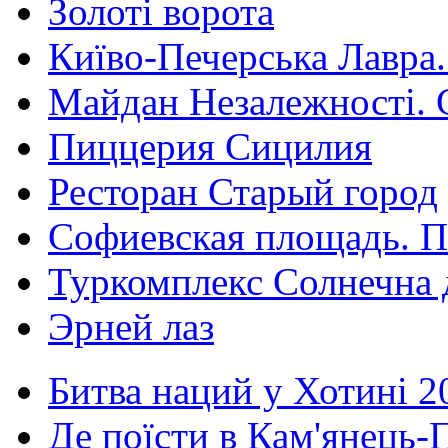
Золоті ворота
Київо-Печерська Лавра.
Майдан Незалежності. 
Пиццерия Сицилия
Ресторан Старый город
Софиевская площадь. П
Туркомплекс Солнечна 
Эрней лаз
Битва наций у Хотині 2
Де поїсти в Кам'янець-