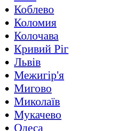
Коблево
Коломия
Колочава
Кривий Ріг
Львів
Межигір'я
Мигово
Миколаїв
Мукачево
Одеса