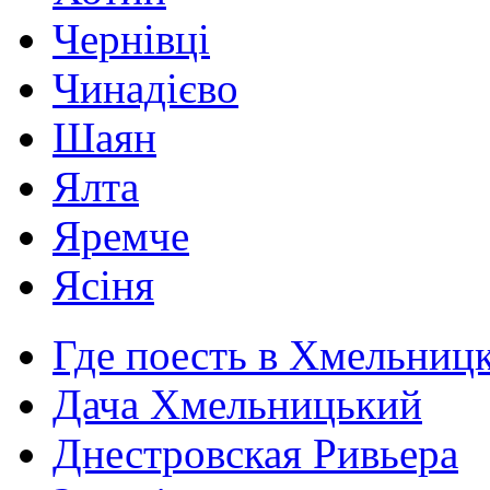
Чернівці
Чинадієво
Шаян
Ялта
Яремче
Ясіня
Где поесть в Хмельниц
Дача Хмельницький
Днестровская Ривьера