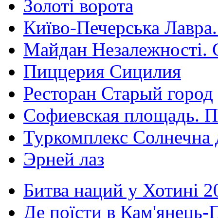
Золоті ворота
Київо-Печерська Лавра.
Майдан Незалежності. 
Пиццерия Сицилия
Ресторан Старый город
Софиевская площадь. П
Туркомплекс Солнечна 
Эрней лаз
Битва наций у Хотині 2
Де поїсти в Кам'янець-