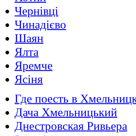
Чернівці
Чинадієво
Шаян
Ялта
Яремче
Ясіня
Где поесть в Хмельниц
Дача Хмельницький
Днестровская Ривьера