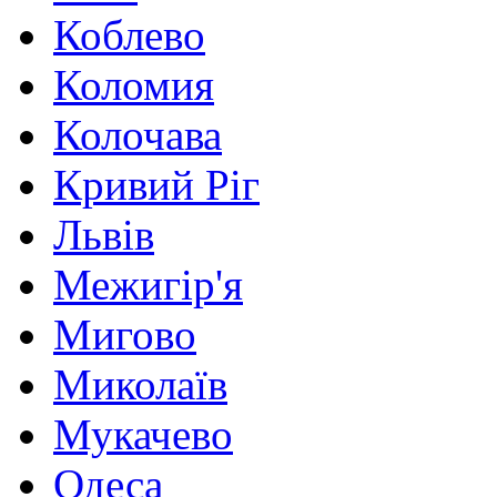
Коблево
Коломия
Колочава
Кривий Ріг
Львів
Межигір'я
Мигово
Миколаїв
Мукачево
Одеса