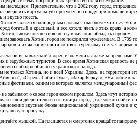
в целую систему пограничных крепостей по всей Украине.
м наследием. Примечательно, что в 2002 году город отпраздно
ть совершить виртуальную прогулку по городу при помощи вирту
ь и вкусно поесть.
 «Хотин» является однородным словом с глаголом «хотеть». Это и
род богатый и красивый, и все хотели жить в этих краях, а кое-
 Хотин, также внесло свою лепту в желание обладать городом.
ием завоевать Хотин, город не покорился чужеземцам. В 1739 г
х народов и их желание противостоять турецкому гнету. Соврем
я часовня, княжеский дворец и знаменитая даже за пределами 
х и зарубежных туристов. В свое время Хотинская крепость не 
роизма свободолюбивого украинского народа.
 не только Хотина, но и всей Украины. Здесь, на территории э
йвенго", «Стрелы Робин Гуда», «Захар Беркут», «На войне как 
рные фестивали, одним из которых является международный фес
 не забывают о своем героическом прошлом. Здесь чтут историю
ывают свои двери отели и гостиницы города, где можно найти н
обыкновенно вкусные блюда национальной украинской кухни и к
иртуальную прогулку.
вигайте мышкой. На планшетах и смартонах вращайте панораму