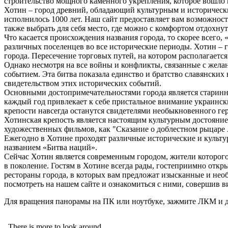
строительство мощного каменного укрепления, которое вошло 
Хотин – город древний, обладающий культурным и исторически
исполнилось 1000 лет. Наш сайт предоставляет вам возможнос
также выбрать для себя место, где можно с комфортом отдохнут
Что касается происхождения названия города, то скорее всего,
различных поселенцев во все исторические периоды. Хотин – го
города. Пересечение торговых путей, на котором располагается
Однако несмотря на все войны и конфликты, связанные с желан
событием. Эта битва показала единство и братство славянски
свидетельством этих исторических событий.
Основными достопримечательностями города является старинна
каждый год привлекает к себе пристальное внимание украински
крепости навсегда останутся свидетелями необыкновенного ге
Хотинская крепость является настоящим культурным достоянием
художественных фильмов, как "Сказание о доблестном рыцаре А
Ежегодно в Хотине проходят различные исторические и культу
названием «Битва наций».
Сейчас Хотин является современным городом, жители которого
в поколение. Гостям в Хотине всегда рады, гостеприимно откр
рестораны города, в которых вам предложат изысканные и не
посмотреть на нашем сайте и ознакомиться с ними, совершив в
Для вращения панорамы на ПК или ноутбуке, зажмите ЛКМ и д