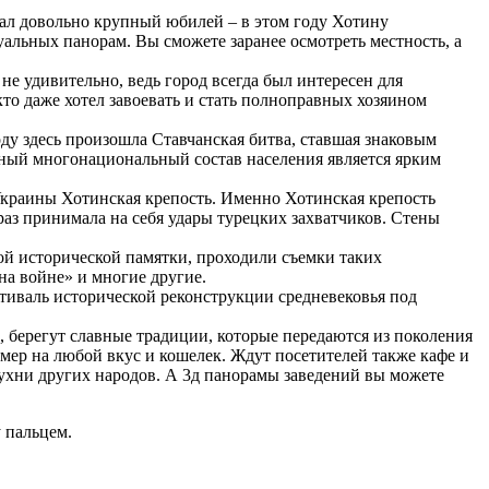
вал довольно крупный юбилей – в этом году Хотину
альных панорам. Вы сможете заранее осмотреть местность, а
 не удивительно, ведь город всегда был интересен для
кто даже хотел завоевать и стать полноправных хозяином
оду здесь произошла Ставчанская битва, ставшая знаковым
енный многонациональный состав населения является ярким
Украины Хотинская крепость. Именно Хотинская крепость
раз принимала на себя удары турецких захватчиков. Стены
той исторической памятки, проходили съемки таких
на войне» и многие другие.
тиваль исторической реконструкции средневековья под
, берегут славные традиции, которые передаются из поколения
омер на любой вкус и кошелек. Ждут посетителей также кафе и
ухни других народов. А 3д панорамы заведений вы можете
 пальцем.