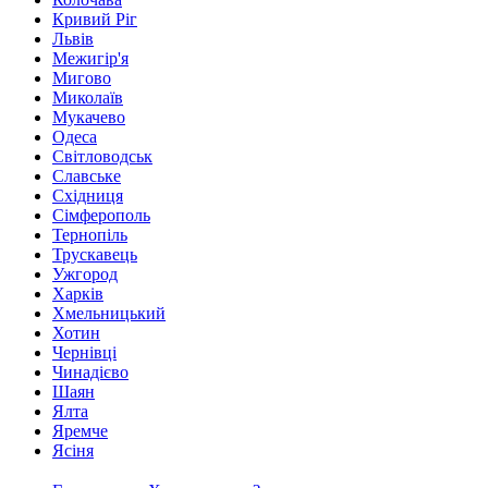
Кривий Ріг
Львів
Межигір'я
Мигово
Миколаїв
Мукачево
Одеса
Світловодськ
Славське
Східниця
Сімферополь
Тернопіль
Трускавець
Ужгород
Харків
Хмельницький
Хотин
Чернівці
Чинадієво
Шаян
Ялта
Яремче
Ясіня