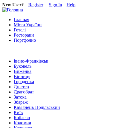
New User?
Register
Sign In
Help
Главная
Міста України
Готелі
Ресторани
Портфолио
Івано-Франківськ
Буковель
Виженка
Вінниця
Городенка
Дністер
Драгобрат
Затока
Збараж
Кам'янець-Подільський
Київ
Коблево
Коломия
Колочава