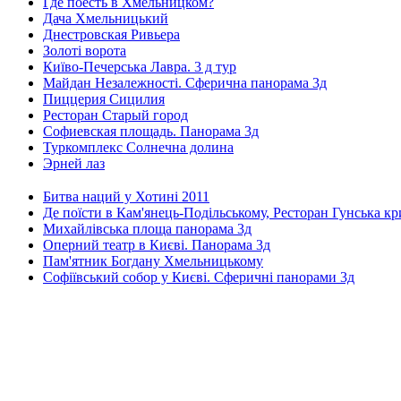
Где поесть в Хмельницком?
Дача Хмельницький
Днестровская Ривьера
Золоті ворота
Київо-Печерська Лавра. 3 д тур
Майдан Незалежності. Сферична панорама 3д
Пиццерия Сицилия
Ресторан Старый город
Софиевская площадь. Панорама 3д
Туркомплекс Солнечна долина
Эрней лаз
Битва наций у Хотині 2011
Де поїсти в Кам'янець-Подільському, Ресторан Гунська к
Михайлівська площа панорама 3д
Оперний театр в Києві. Панорама 3д
Пам'ятник Богдану Хмельницькому
Софіївський собор у Києві. Сферичні панорами 3д