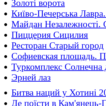
Золоті ворота
Київо-Печерська Лавра.
Майдан Незалежності. 
Пиццерия Сицилия
Ресторан Старый город
Софиевская площадь. П
Туркомплекс Солнечна 
Эрней лаз
Битва наций у Хотині 2
Де поїсти в Кам'янець-