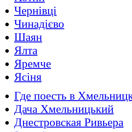
Чернівці
Чинадієво
Шаян
Ялта
Яремче
Ясіня
Где поесть в Хмельниц
Дача Хмельницький
Днестровская Ривьера