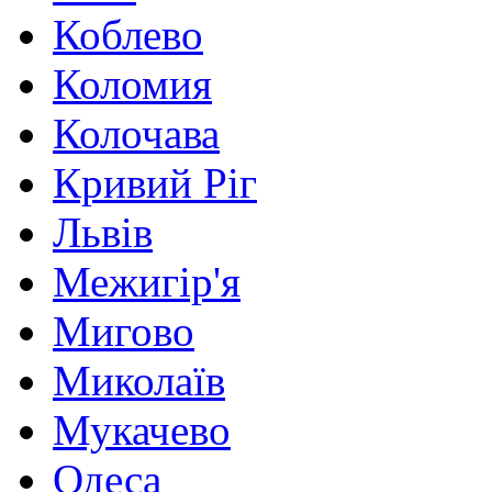
Коблево
Коломия
Колочава
Кривий Ріг
Львів
Межигір'я
Мигово
Миколаїв
Мукачево
Одеса