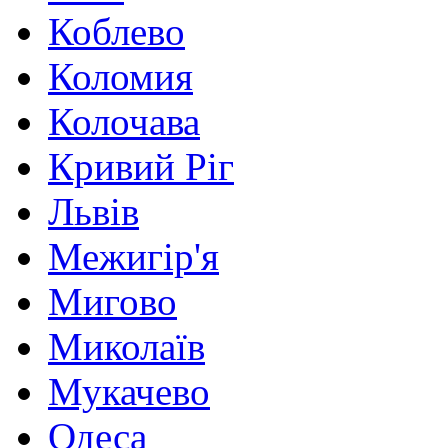
Коблево
Коломия
Колочава
Кривий Ріг
Львів
Межигір'я
Мигово
Миколаїв
Мукачево
Одеса