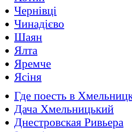
Чернівці
Чинадієво
Шаян
Ялта
Яремче
Ясіня
Где поесть в Хмельниц
Дача Хмельницький
Днестровская Ривьера