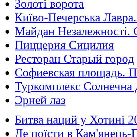
Золоті ворота
Київо-Печерська Лавра.
Майдан Незалежності. 
Пиццерия Сицилия
Ресторан Старый город
Софиевская площадь. П
Туркомплекс Солнечна 
Эрней лаз
Битва наций у Хотині 2
Де поїсти в Кам'янець-