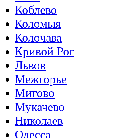
Коблево
Коломыя
Колочава
Кривой Рог
Львов
Межгорье
Мигово
Мукачево
Николаев
Одесса