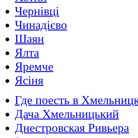
Чернівці
Чинадієво
Шаян
Ялта
Яремче
Ясіня
Где поесть в Хмельниц
Дача Хмельницький
Днестровская Ривьера