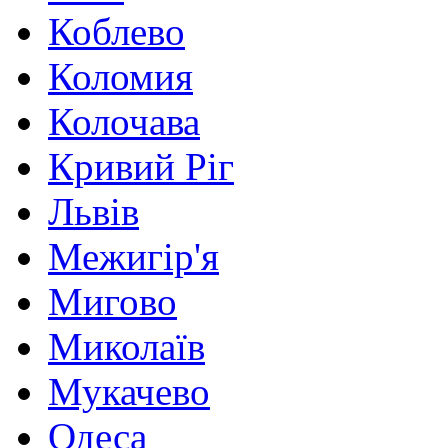
Коблево
Коломия
Колочава
Кривий Ріг
Львів
Межигір'я
Мигово
Миколаїв
Мукачево
Одеса