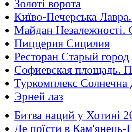
Золоті ворота
Київо-Печерська Лавра.
Майдан Незалежності. 
Пиццерия Сицилия
Ресторан Старый город
Софиевская площадь. П
Туркомплекс Солнечна 
Эрней лаз
Битва наций у Хотині 2
Де поїсти в Кам'янець-