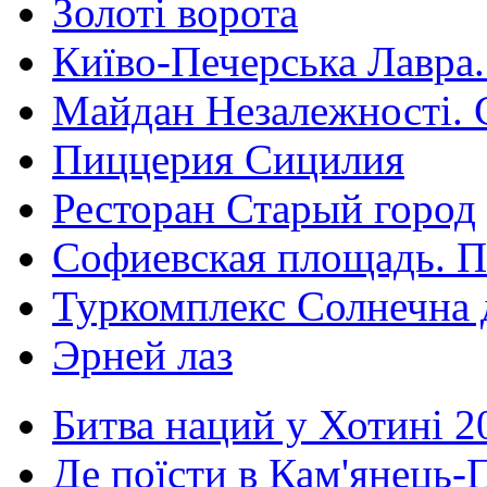
Золоті ворота
Київо-Печерська Лавра.
Майдан Незалежності. 
Пиццерия Сицилия
Ресторан Старый город
Софиевская площадь. П
Туркомплекс Солнечна 
Эрней лаз
Битва наций у Хотині 2
Де поїсти в Кам'янець-