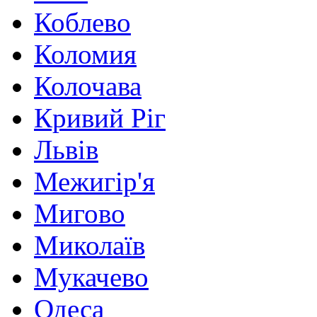
Коблево
Коломия
Колочава
Кривий Ріг
Львів
Межигір'я
Мигово
Миколаїв
Мукачево
Одеса