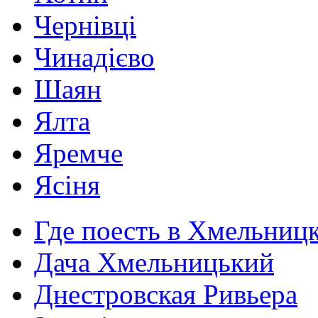
Чернівці
Чинадієво
Шаян
Ялта
Яремче
Ясіня
Где поесть в Хмельниц
Дача Хмельницький
Днестровская Ривьера