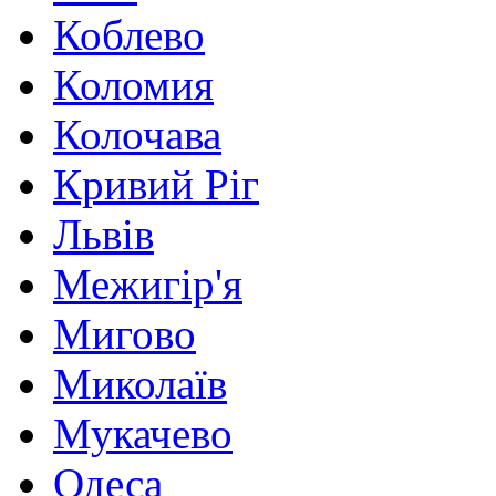
Коблево
Коломия
Колочава
Кривий Ріг
Львів
Межигір'я
Мигово
Миколаїв
Мукачево
Одеса