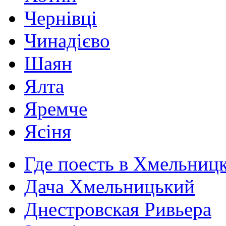
Чернівці
Чинадієво
Шаян
Ялта
Яремче
Ясіня
Где поесть в Хмельниц
Дача Хмельницький
Днестровская Ривьера