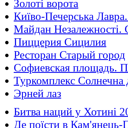
Золоті ворота
Київо-Печерська Лавра.
Майдан Незалежності. 
Пиццерия Сицилия
Ресторан Старый город
Софиевская площадь. П
Туркомплекс Солнечна 
Эрней лаз
Битва наций у Хотині 2
Де поїсти в Кам'янець-