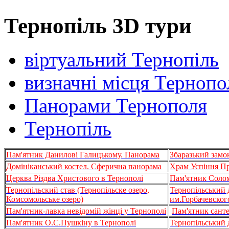
Тернопіль 3D тури
віртуальний Тернопіль
визначні місця Тернопо
Панорами Тернополя
Тернопіль
Пам'ятник Данилові Галицькому. Панорама
Збаразький замок
Домініканський костел. Сферична панорама
Храм Успіння Пр
Церква Різдва Христового в Тернополі
Пам'ятник Солом
Тернопільский став (Тернопільске озеро,
Тернопільський 
Комсомольське озеро)
им.Горбачевског
Пам'ятник-лавка невідомій жінці у Тернополі
Пам'ятник санте
Пам'ятник
О.С.Пушкіну
в
Тернополі
Тернопільський 