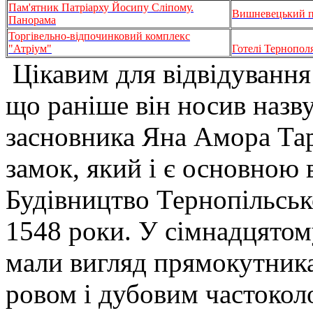
Пам'ятник Патріарху Йосипу Сліпому.
Вишневецький п
Панорама
Торгівельно-відпочинковий комплекс
"Атріум"
Готелі Тернопол
Цікавим для відвідування
що раніше він носив назву
засновника Яна Амора Тарн
замок, який і є основною
Будівництво Тернопільськ
1548 роки. У сімнадцятому
мали вигляд прямокутника
ровом і дубовим частокол