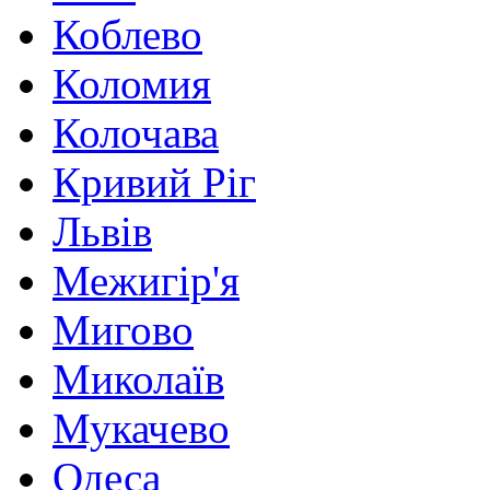
Коблево
Коломия
Колочава
Кривий Ріг
Львів
Межигір'я
Мигово
Миколаїв
Мукачево
Одеса