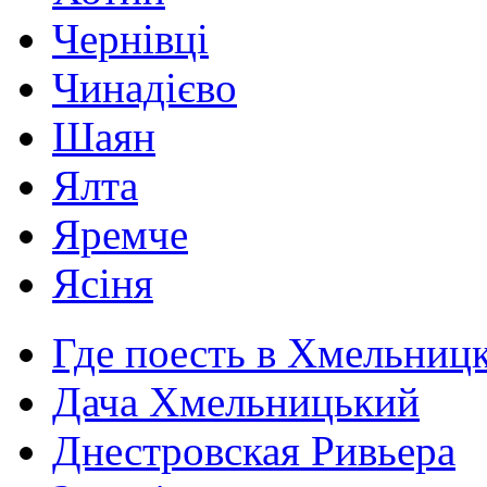
Чернівці
Чинадієво
Шаян
Ялта
Яремче
Ясіня
Где поесть в Хмельниц
Дача Хмельницький
Днестровская Ривьера