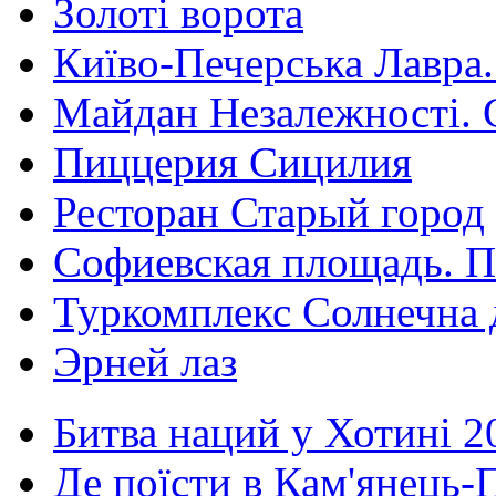
Золоті ворота
Київо-Печерська Лавра.
Майдан Незалежності. 
Пиццерия Сицилия
Ресторан Старый город
Софиевская площадь. П
Туркомплекс Солнечна 
Эрней лаз
Битва наций у Хотині 2
Де поїсти в Кам'янець-