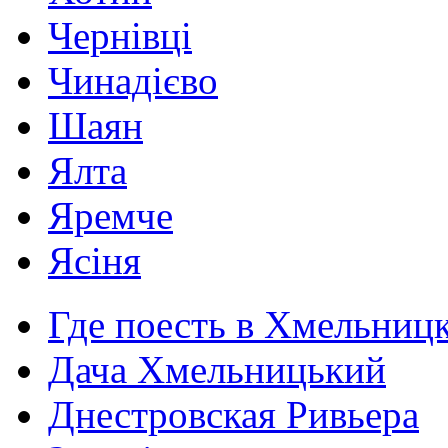
Чернівці
Чинадієво
Шаян
Ялта
Яремче
Ясіня
Где поесть в Хмельниц
Дача Хмельницький
Днестровская Ривьера