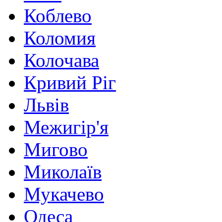
Коблево
Коломия
Колочава
Кривий Ріг
Львів
Межигір'я
Мигово
Миколаїв
Мукачево
Одеса