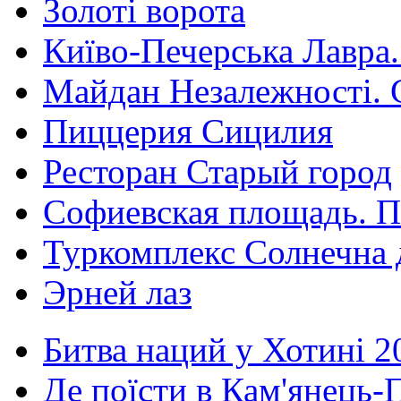
Золоті ворота
Київо-Печерська Лавра.
Майдан Незалежності. 
Пиццерия Сицилия
Ресторан Старый город
Софиевская площадь. П
Туркомплекс Солнечна 
Эрней лаз
Битва наций у Хотині 2
Де поїсти в Кам'янець-