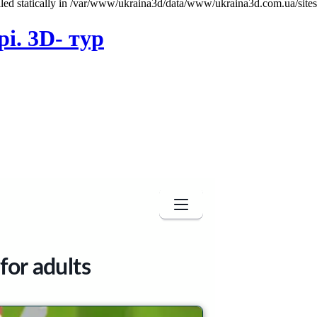
called statically in /var/www/ukraina3d/data/www/ukraina3d.com.ua/site
і. 3D- тур