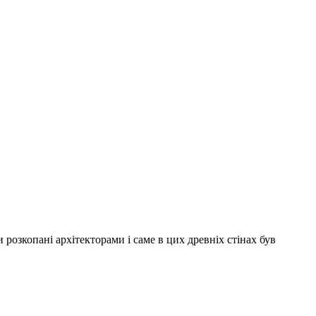
ли розкопані архітекторами і саме в цих древніх стінах був