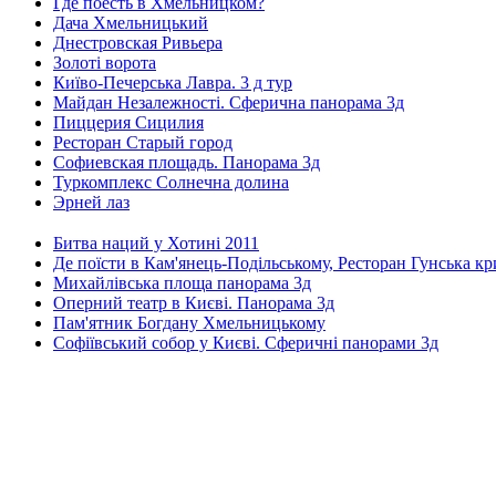
Где поесть в Хмельницком?
Дача Хмельницький
Днестровская Ривьера
Золоті ворота
Київо-Печерська Лавра. 3 д тур
Майдан Незалежності. Сферична панорама 3д
Пиццерия Сицилия
Ресторан Старый город
Софиевская площадь. Панорама 3д
Туркомплекс Солнечна долина
Эрней лаз
Битва наций у Хотині 2011
Де поїсти в Кам'янець-Подільському, Ресторан Гунська к
Михайлівська площа панорама 3д
Оперний театр в Києві. Панорама 3д
Пам'ятник Богдану Хмельницькому
Софіївський собор у Києві. Сферичні панорами 3д