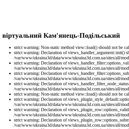
віртуальний Кам'янець-Подільський
strict warning: Non-static method view::load() should not be 
strict warning: Declaration of views_handler_argument::init() 
/var/www/ukraina3d/data/www/ukraina3d.com.ua/sites/all/modu
strict warning: Declaration of views_handler_filter::options_v
/var/www/ukraina3d/data/www/ukraina3d.com.ua/sites/all/modul
strict warning: Declaration of views_handler_filter::options_s
/var/www/ukraina3d/data/www/ukraina3d.com.ua/sites/all/modul
strict warning: Declaration of views_handler_filter_node_stat
/var/www/ukraina3d/data/www/ukraina3d.com.ua/sites/all/modul
strict warning: Non-static method view::load() should not be 
strict warning: Declaration of views_plugin_style_default::opti
/var/www/ukraina3d/data/www/ukraina3d.com.ua/sites/all/modul
strict warning: Declaration of views_plugin_row::options_vali
/var/www/ukraina3d/data/www/ukraina3d.com.ua/sites/all/modu
strict warning: Declaration of views_plugin_row::options_sub
/var/www/ukraina3d/data/www/ukraina3d.com.ua/sites/all/modu