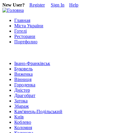
New User?
Register
Sign In
Help
Главная
Міста України
Готелі
Ресторани
Портфолио
Івано-Франківськ
Буковель
Виженка
Вінниця
Городенка
Дністер
Драгобрат
Затока
Збараж
Кам'янець-Подільський
Київ
Коблево
Коломия
Колочава