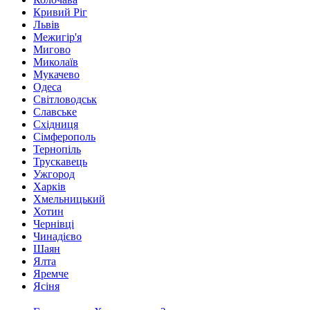
Кривий Ріг
Львів
Межигір'я
Мигово
Миколаїв
Мукачево
Одеса
Світловодськ
Славське
Східниця
Сімферополь
Тернопіль
Трускавець
Ужгород
Харків
Хмельницький
Хотин
Чернівці
Чинадієво
Шаян
Ялта
Яремче
Ясіня