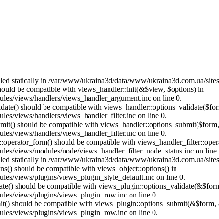
called statically in /var/www/ukraina3d/data/www/ukraina3d.com.ua/site
should be compatible with views_handler::init(&$view, $options) in
les/views/handlers/views_handler_argument.inc on line 0.
alidate() should be compatible with views_handler::options_validate($fo
es/views/handlers/views_handler_filter.inc on line 0.
ubmit() should be compatible with views_handler::options_submit($form
es/views/handlers/views_handler_filter.inc on line 0.
us::operator_form() should be compatible with views_handler_filter::op
es/views/modules/node/views_handler_filter_node_status.inc on line 
called statically in /var/www/ukraina3d/data/www/ukraina3d.com.ua/site
ons() should be compatible with views_object::options() in
es/views/plugins/views_plugin_style_default.inc on line 0.
date() should be compatible with views_plugin::options_validate(&$for
les/views/plugins/views_plugin_row.inc on line 0.
mit() should be compatible with views_plugin::options_submit(&$form, 
les/views/plugins/views_plugin_row.inc on line 0.