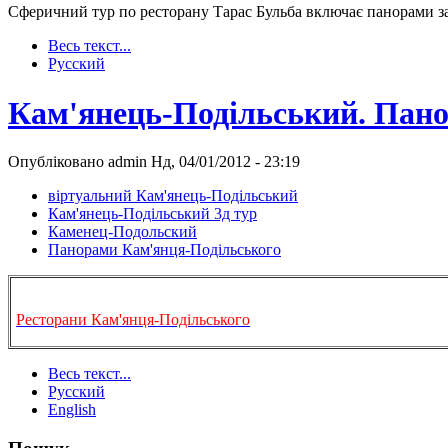
Сферичний тур по ресторану Тарас Бульба включає панорами залі
Весь текст...
Русский
Кам'янець-Подільський. Пан
Опубліковано admin Нд, 04/01/2012 - 23:19
віртуальний Кам'янець-Подільський
Кам'янець-Подільський 3д тур
Каменец-Подольский
Панорами Кам'янця-Подільського
Ресторани Кам'янця-Подільського
Весь текст...
Русский
English