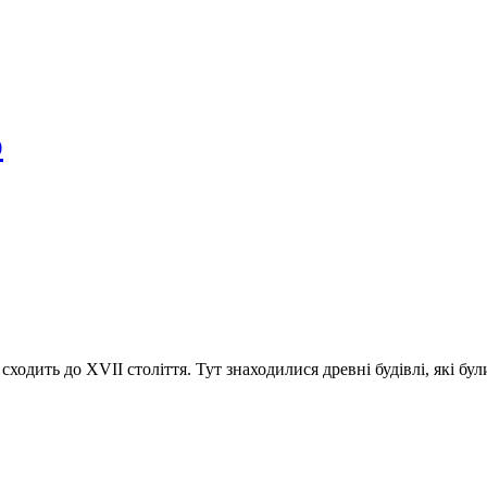
р
 сходить до ХVІІ століття. Тут знаходилися древні будівлі, які бу