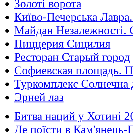
Золоті ворота
Київо-Печерська Лавра.
Майдан Незалежності. 
Пиццерия Сицилия
Ресторан Старый город
Софиевская площадь. П
Туркомплекс Солнечна 
Эрней лаз
Битва наций у Хотині 2
Де поїсти в Кам'янець-