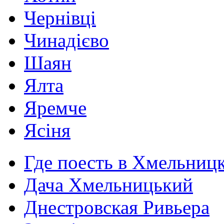
Чернівці
Чинадієво
Шаян
Ялта
Яремче
Ясіня
Где поесть в Хмельниц
Дача Хмельницький
Днестровская Ривьера