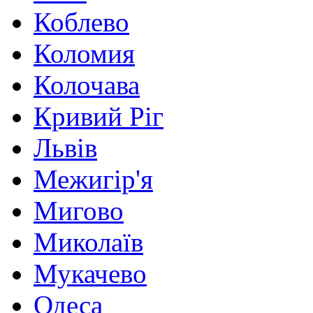
Коблево
Коломия
Колочава
Кривий Ріг
Львів
Межигір'я
Мигово
Миколаїв
Мукачево
Одеса