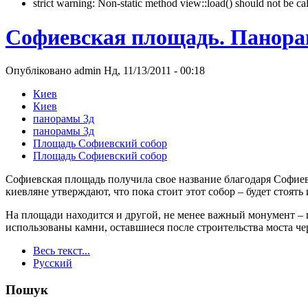
strict warning: Non-static method view::load() should not be 
Софиевская площадь. Панора
Опубліковано admin Нд, 11/13/2011 - 00:18
Киев
Киев
панорамы 3д
панорамы 3д
Площадь Софиевский собор
Площадь Софиевский собор
Софиевская площадь получила свое название благодаря Софиев
киевляне утверждают, что пока стоит этот собор – будет стоять 
На площади находится и другой, не менее важный монумент – 
использованы камни, оставшиеся после строительства моста че
Весь текст...
Русский
Пошук