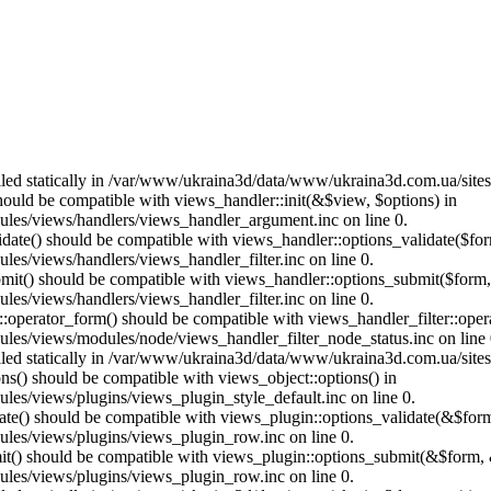
called statically in /var/www/ukraina3d/data/www/ukraina3d.com.ua/site
should be compatible with views_handler::init(&$view, $options) in
les/views/handlers/views_handler_argument.inc on line 0.
alidate() should be compatible with views_handler::options_validate($fo
es/views/handlers/views_handler_filter.inc on line 0.
ubmit() should be compatible with views_handler::options_submit($form
es/views/handlers/views_handler_filter.inc on line 0.
us::operator_form() should be compatible with views_handler_filter::op
es/views/modules/node/views_handler_filter_node_status.inc on line 
called statically in /var/www/ukraina3d/data/www/ukraina3d.com.ua/site
ons() should be compatible with views_object::options() in
es/views/plugins/views_plugin_style_default.inc on line 0.
date() should be compatible with views_plugin::options_validate(&$for
les/views/plugins/views_plugin_row.inc on line 0.
mit() should be compatible with views_plugin::options_submit(&$form, 
les/views/plugins/views_plugin_row.inc on line 0.