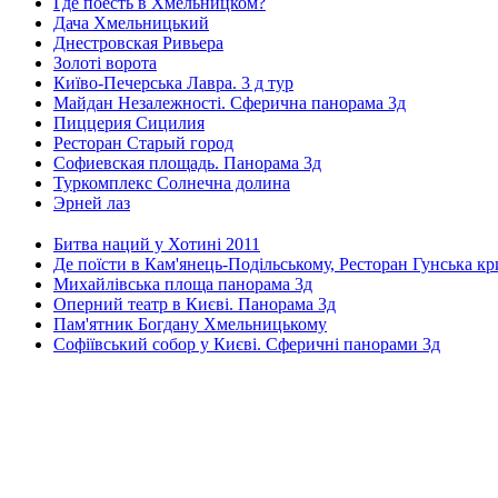
Где поесть в Хмельницком?
Дача Хмельницький
Днестровская Ривьера
Золоті ворота
Київо-Печерська Лавра. 3 д тур
Майдан Незалежності. Сферична панорама 3д
Пиццерия Сицилия
Ресторан Старый город
Софиевская площадь. Панорама 3д
Туркомплекс Солнечна долина
Эрней лаз
Битва наций у Хотині 2011
Де поїсти в Кам'янець-Подільському, Ресторан Гунська к
Михайлівська площа панорама 3д
Оперний театр в Києві. Панорама 3д
Пам'ятник Богдану Хмельницькому
Софіївський собор у Києві. Сферичні панорами 3д