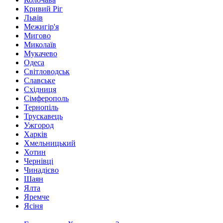
Кривий Ріг
Львів
Межигір'я
Мигово
Миколаїв
Мукачево
Одеса
Світловодськ
Славське
Східниця
Сімферополь
Тернопіль
Трускавець
Ужгород
Харків
Хмельницький
Хотин
Чернівці
Чинадієво
Шаян
Ялта
Яремче
Ясіня