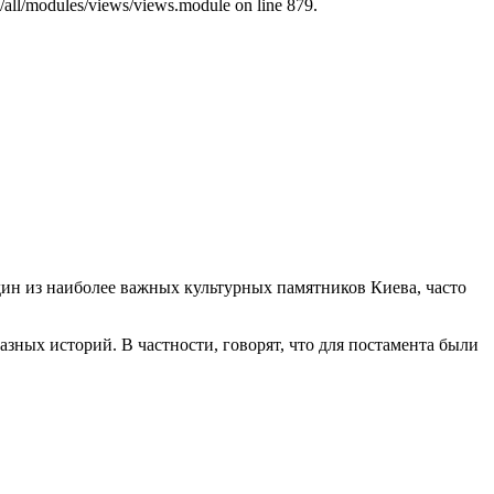
s/all/modules/views/views.module on line 879.
дин из наиболее важных культурных памятников Киева, часто
зных историй. В частности, говорят, что для постамента были