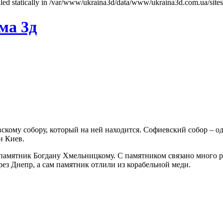
called statically in /var/www/ukraina3d/data/www/ukraina3d.com.ua/site
ма 3д
скому собору, который на ней находится. Софиевский собор – о
и Киев.
памятник Богдану Хмельницкому. С памятником связано много ра
рез Днепр, а сам памятник отлили из корабельной меди.