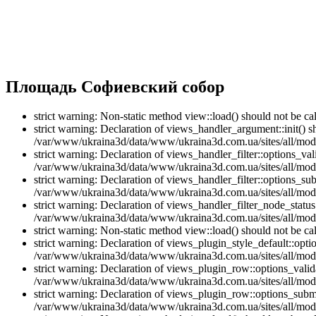
Площадь Софиевский собор
strict warning: Non-static method view::load() should not be 
strict warning: Declaration of views_handler_argument::init() 
/var/www/ukraina3d/data/www/ukraina3d.com.ua/sites/all/modu
strict warning: Declaration of views_handler_filter::options_v
/var/www/ukraina3d/data/www/ukraina3d.com.ua/sites/all/modul
strict warning: Declaration of views_handler_filter::options_s
/var/www/ukraina3d/data/www/ukraina3d.com.ua/sites/all/modul
strict warning: Declaration of views_handler_filter_node_stat
/var/www/ukraina3d/data/www/ukraina3d.com.ua/sites/all/modul
strict warning: Non-static method view::load() should not be 
strict warning: Declaration of views_plugin_style_default::opti
/var/www/ukraina3d/data/www/ukraina3d.com.ua/sites/all/modul
strict warning: Declaration of views_plugin_row::options_vali
/var/www/ukraina3d/data/www/ukraina3d.com.ua/sites/all/modu
strict warning: Declaration of views_plugin_row::options_sub
/var/www/ukraina3d/data/www/ukraina3d.com.ua/sites/all/modu