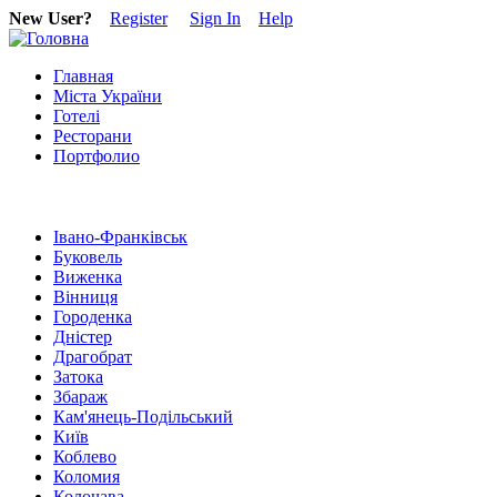
New User?
Register
Sign In
Help
Главная
Міста України
Готелі
Ресторани
Портфолио
Івано-Франківськ
Буковель
Виженка
Вінниця
Городенка
Дністер
Драгобрат
Затока
Збараж
Кам'янець-Подільський
Київ
Коблево
Коломия
Колочава