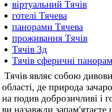
віртуальний Тячів
готелі Тячева
панорами Тячева
проживання Тячів
Тячів 3д
Тячів сферичні панора
Тячів являє собою дивови
області, де природа зачар
на подив доброзичливі і г
ви назавжди запам'ятаєте 