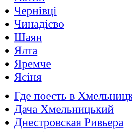
Чернівці
Чинадієво
Шаян
Ялта
Яремче
Ясіня
Где поесть в Хмельниц
Дача Хмельницький
Днестровская Ривьера