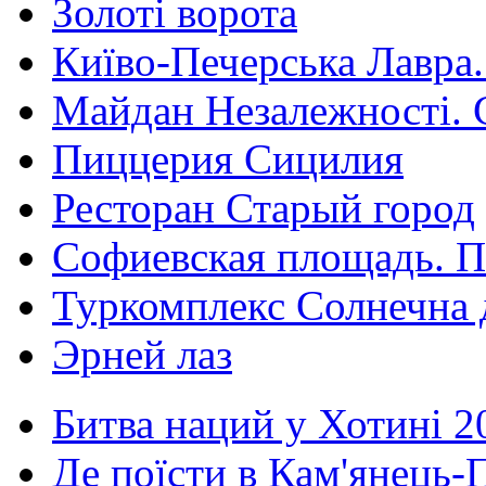
Золоті ворота
Київо-Печерська Лавра.
Майдан Незалежності. 
Пиццерия Сицилия
Ресторан Старый город
Софиевская площадь. П
Туркомплекс Солнечна 
Эрней лаз
Битва наций у Хотині 2
Де поїсти в Кам'янець-