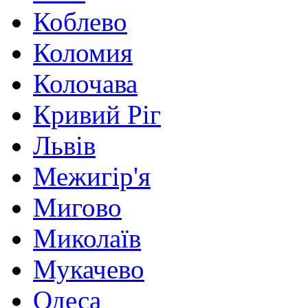
Коблево
Коломия
Колочава
Кривий Ріг
Львів
Межигір'я
Мигово
Миколаїв
Мукачево
Одеса