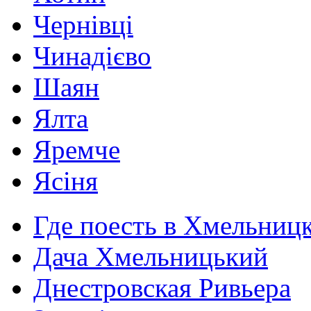
Чернівці
Чинадієво
Шаян
Ялта
Яремче
Ясіня
Где поесть в Хмельниц
Дача Хмельницький
Днестровская Ривьера