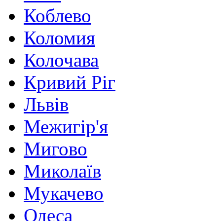
Коблево
Коломия
Колочава
Кривий Ріг
Львів
Межигір'я
Мигово
Миколаїв
Мукачево
Одеса