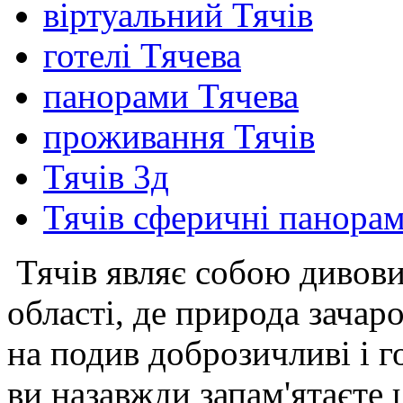
віртуальний Тячів
готелі Тячева
панорами Тячева
проживання Тячів
Тячів 3д
Тячів сферичні панора
Тячів являє собою дивови
області, де природа зачар
на подив доброзичливі і г
ви назавжди запам'ятаєте 