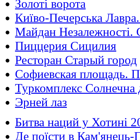
Золоті ворота
Київо-Печерська Лавра.
Майдан Незалежності. 
Пиццерия Сицилия
Ресторан Старый город
Софиевская площадь. П
Туркомплекс Солнечна 
Эрней лаз
Битва наций у Хотині 2
Де поїсти в Кам'янець-