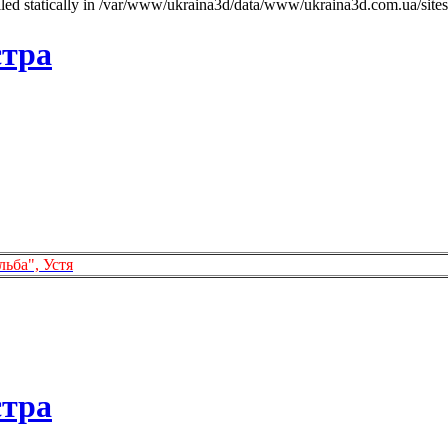
called statically in /var/www/ukraina3d/data/www/ukraina3d.com.ua/site
стра
льба", Устя
стра