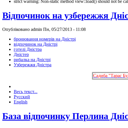
strict warning: Non-static method view::load() should not be 
Відпочинок на узбережжя Дні
Опубліковано admin Пн, 05/27/2013 - 11:08
бронювання номерів на Дністрі
відпочинок на Дністрі
готелі Дністра
Дністер
рибалка на Дністрі
Узбережжя Дністра
Садиба "Тарас Бу
Весь текст...
Русский
English
База відпочинку Перлина Дні