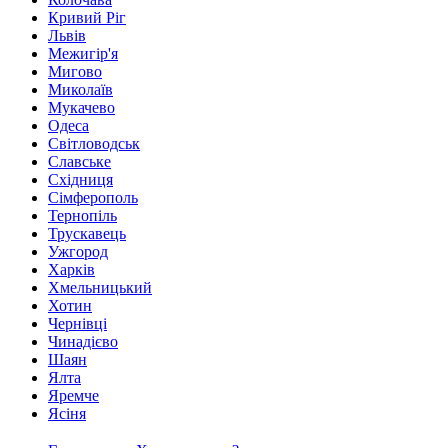
Кривий Ріг
Львів
Межигір'я
Мигово
Миколаїв
Мукачево
Одеса
Світловодськ
Славське
Східниця
Сімферополь
Тернопіль
Трускавець
Ужгород
Харків
Хмельницький
Хотин
Чернівці
Чинадієво
Шаян
Ялта
Яремче
Ясіня