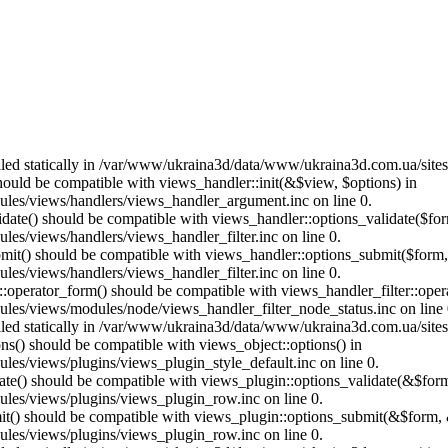
called statically in /var/www/ukraina3d/data/www/ukraina3d.com.ua/site
should be compatible with views_handler::init(&$view, $options) in
les/views/handlers/views_handler_argument.inc on line 0.
alidate() should be compatible with views_handler::options_validate($fo
es/views/handlers/views_handler_filter.inc on line 0.
ubmit() should be compatible with views_handler::options_submit($form
es/views/handlers/views_handler_filter.inc on line 0.
us::operator_form() should be compatible with views_handler_filter::op
es/views/modules/node/views_handler_filter_node_status.inc on line 
called statically in /var/www/ukraina3d/data/www/ukraina3d.com.ua/site
ons() should be compatible with views_object::options() in
es/views/plugins/views_plugin_style_default.inc on line 0.
date() should be compatible with views_plugin::options_validate(&$for
les/views/plugins/views_plugin_row.inc on line 0.
mit() should be compatible with views_plugin::options_submit(&$form, 
les/views/plugins/views_plugin_row.inc on line 0.