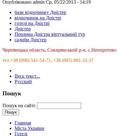
Опубліковано admin Ср, 05/22/2013 - 14:19
бази відпочинку Дністер
відпочинок на Дністрі
готелі на Дністрі
Дністер
Перлина Дністра віртуальний тур
садиби Дністер
Чернівецька область, Сокирянський р-н, с.Непоротово
тел.+38 (098) 541-54-71, +38 (095) 881-33-37
Весь текст...
Русский
Пошук
Пошук на сайті:
Главная
Міста України
Готелі