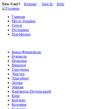
New User?
Register
Sign In
Help
Главная
Міста України
Готелі
Ресторани
Портфолио
Івано-Франківськ
Буковель
Виженка
Вінниця
Городенка
Дністер
Драгобрат
Затока
Збараж
Кам'янець-Подільський
Київ
Коблево
Коломия
Колочава