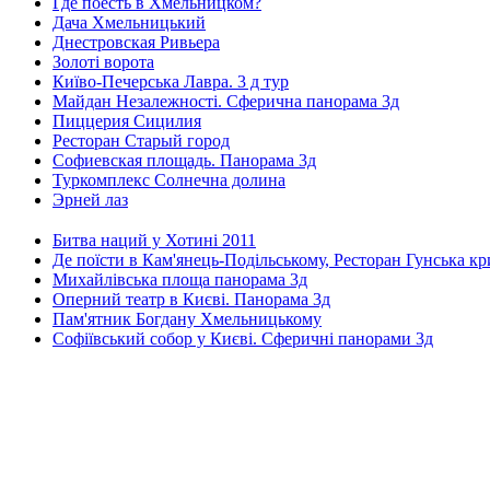
Где поесть в Хмельницком?
Дача Хмельницький
Днестровская Ривьера
Золоті ворота
Київо-Печерська Лавра. 3 д тур
Майдан Незалежності. Сферична панорама 3д
Пиццерия Сицилия
Ресторан Старый город
Софиевская площадь. Панорама 3д
Туркомплекс Солнечна долина
Эрней лаз
Битва наций у Хотині 2011
Де поїсти в Кам'янець-Подільському, Ресторан Гунська к
Михайлівська площа панорама 3д
Оперний театр в Києві. Панорама 3д
Пам'ятник Богдану Хмельницькому
Софіївський собор у Києві. Сферичні панорами 3д