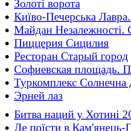
Золоті ворота
Київо-Печерська Лавра.
Майдан Незалежності. 
Пиццерия Сицилия
Ресторан Старый город
Софиевская площадь. П
Туркомплекс Солнечна 
Эрней лаз
Битва наций у Хотині 2
Де поїсти в Кам'янець-