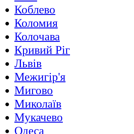
Коблево
Коломия
Колочава
Кривий Ріг
Львів
Межигір'я
Мигово
Миколаїв
Мукачево
Одеса