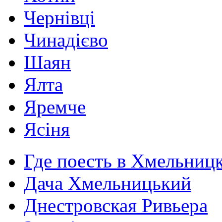
Чернівці
Чинадієво
Шаян
Ялта
Яремче
Ясіня
Где поесть в Хмельниц
Дача Хмельницький
Днестровская Ривьера