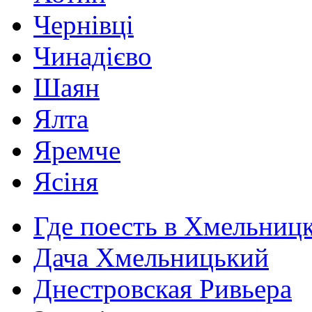
Чернівці
Чинадієво
Шаян
Ялта
Яремче
Ясіня
Где поесть в Хмельниц
Дача Хмельницький
Днестровская Ривьера