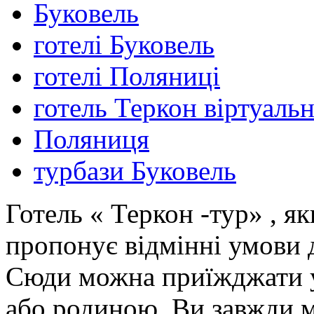
Буковель
готелі Буковель
готелі Поляниці
готель Теркон віртуаль
Поляниця
турбази Буковель
Готель « Теркон -тур» , як
пропонує відмінні умови 
Сюди можна приїжджати у
або родиною. Ви завжди м