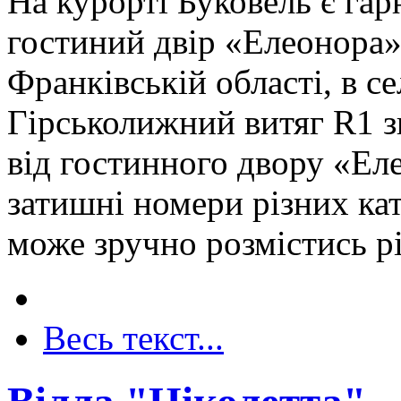
На курорті Буковель є га
гостиний двір «Елеонора»
Франківській області, в с
Гірськолижний витяг R1 зн
від гостинного двору «Ел
затишні номери різних кат
може зручно розмістись різ
Весь текст...