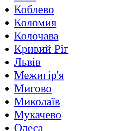
Коблево
Коломия
Колочава
Кривий Ріг
Львів
Межигір'я
Мигово
Миколаїв
Мукачево
Одеса