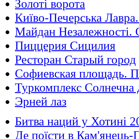
Золоті ворота
Київо-Печерська Лавра.
Майдан Незалежності. 
Пиццерия Сицилия
Ресторан Старый город
Софиевская площадь. П
Туркомплекс Солнечна 
Эрней лаз
Битва наций у Хотині 2
Де поїсти в Кам'янець-