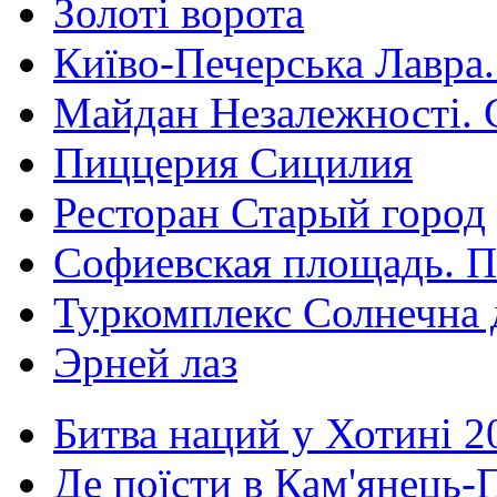
Золоті ворота
Київо-Печерська Лавра.
Майдан Незалежності. 
Пиццерия Сицилия
Ресторан Старый город
Софиевская площадь. П
Туркомплекс Солнечна 
Эрней лаз
Битва наций у Хотині 2
Де поїсти в Кам'янець-