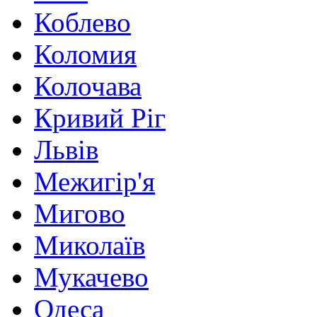
Коблево
Коломия
Колочава
Кривий Ріг
Львів
Межигір'я
Мигово
Миколаїв
Мукачево
Одеса