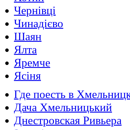
Чернівці
Чинадієво
Шаян
Ялта
Яремче
Ясіня
Где поесть в Хмельниц
Дача Хмельницький
Днестровская Ривьера