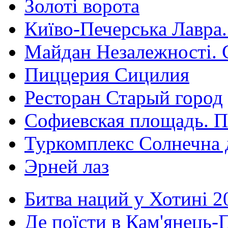
Золоті ворота
Київо-Печерська Лавра.
Майдан Незалежності. 
Пиццерия Сицилия
Ресторан Старый город
Софиевская площадь. П
Туркомплекс Солнечна 
Эрней лаз
Битва наций у Хотині 2
Де поїсти в Кам'янець-