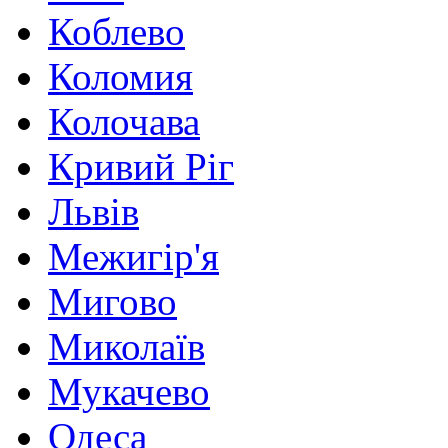
Коблево
Коломия
Колочава
Кривий Ріг
Львів
Межигір'я
Мигово
Миколаїв
Мукачево
Одеса