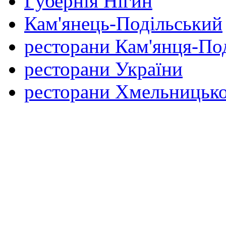
Губернія Нігин
Кам'янець-Подільський
ресторани Кам'янця-По
ресторани України
ресторани Хмельницько