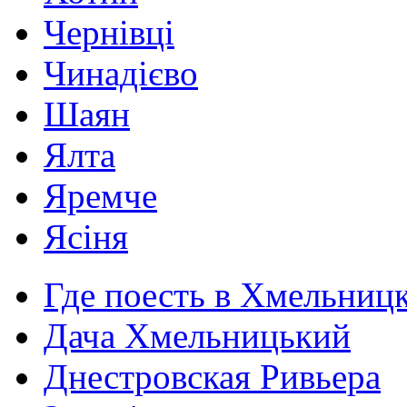
Чернівці
Чинадієво
Шаян
Ялта
Яремче
Ясіня
Где поесть в Хмельниц
Дача Хмельницький
Днестровская Ривьера