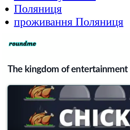
Поляниця
проживання Поляниця