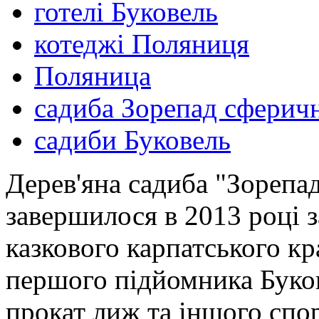
готелі Буковель
котеджі Поляниця
Поляница
садиба Зорепад сферич
садиби Буковель
Дерев'яна садиба "Зорепад
завершилося в 2013 році з
казкового карпатського к
першого підйомника Буков
прокат лиж та іншого спо