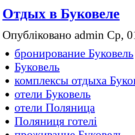
Отдых в Буковеле
Опубліковано admin Ср, 01
бронирование Буковель
Буковель
комплексы отдыха Буко
отели Буковель
отели Поляница
Пoляниця готелі
проживание Буковель