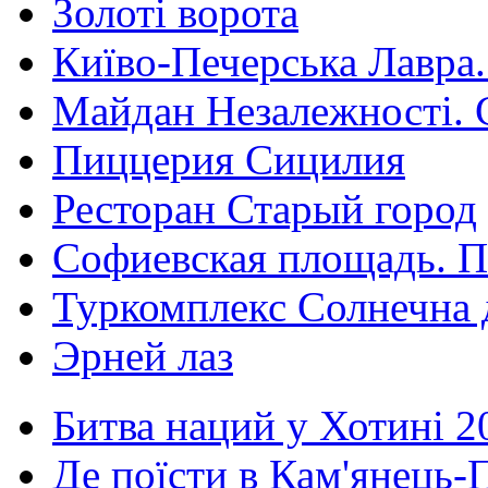
Золоті ворота
Київо-Печерська Лавра.
Майдан Незалежності. 
Пиццерия Сицилия
Ресторан Старый город
Софиевская площадь. П
Туркомплекс Солнечна 
Эрней лаз
Битва наций у Хотині 2
Де поїсти в Кам'янець-