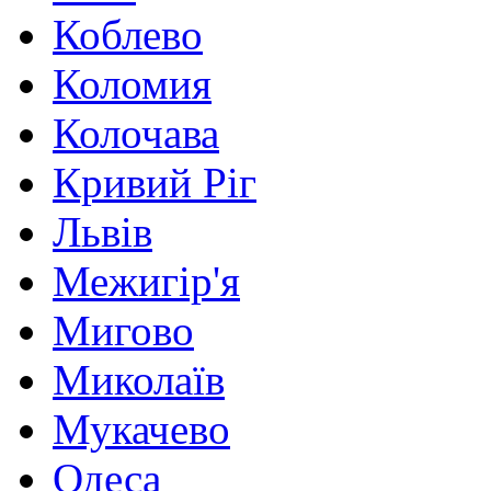
Коблево
Коломия
Колочава
Кривий Ріг
Львів
Межигір'я
Мигово
Миколаїв
Мукачево
Одеса