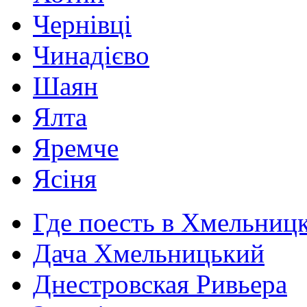
Чернівці
Чинадієво
Шаян
Ялта
Яремче
Ясіня
Где поесть в Хмельниц
Дача Хмельницький
Днестровская Ривьера