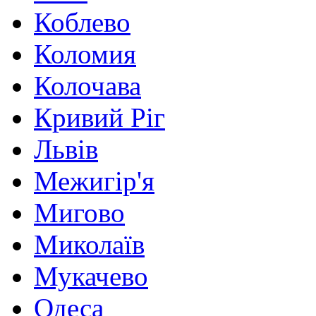
Коблево
Коломия
Колочава
Кривий Ріг
Львів
Межигір'я
Мигово
Миколаїв
Мукачево
Одеса