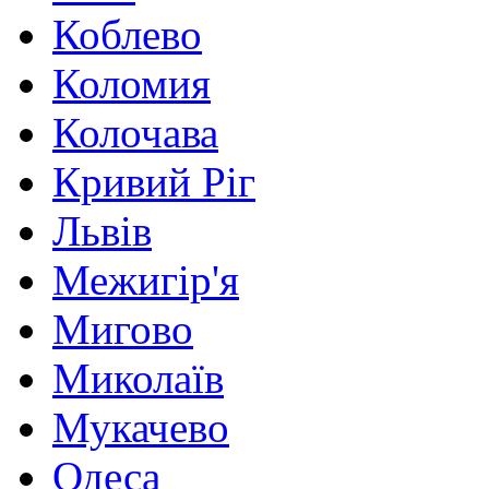
Коблево
Коломия
Колочава
Кривий Ріг
Львів
Межигір'я
Мигово
Миколаїв
Мукачево
Одеса