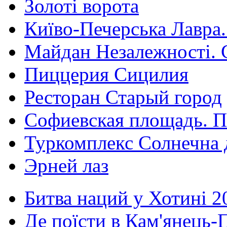
Золоті ворота
Київо-Печерська Лавра.
Майдан Незалежності. 
Пиццерия Сицилия
Ресторан Старый город
Софиевская площадь. П
Туркомплекс Солнечна 
Эрней лаз
Битва наций у Хотині 2
Де поїсти в Кам'янець-