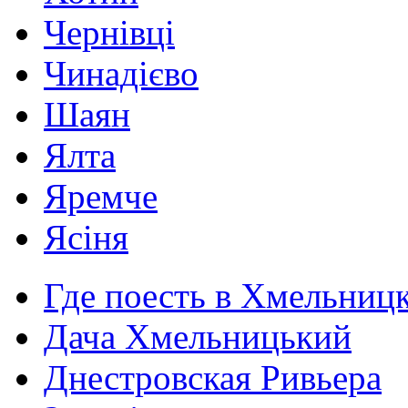
Чернівці
Чинадієво
Шаян
Ялта
Яремче
Ясіня
Где поесть в Хмельниц
Дача Хмельницький
Днестровская Ривьера