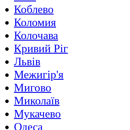
Коблево
Коломия
Колочава
Кривий Ріг
Львів
Межигір'я
Мигово
Миколаїв
Мукачево
Одеса