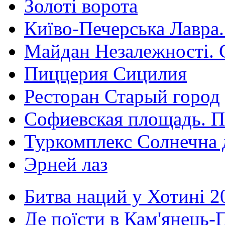
Золоті ворота
Київо-Печерська Лавра.
Майдан Незалежності. 
Пиццерия Сицилия
Ресторан Старый город
Софиевская площадь. П
Туркомплекс Солнечна 
Эрней лаз
Битва наций у Хотині 2
Де поїсти в Кам'янець-