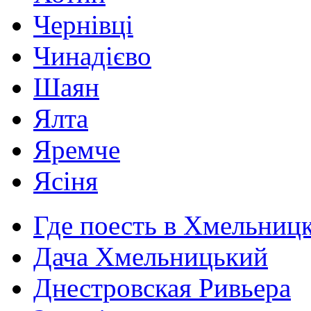
Чернівці
Чинадієво
Шаян
Ялта
Яремче
Ясіня
Где поесть в Хмельниц
Дача Хмельницький
Днестровская Ривьера