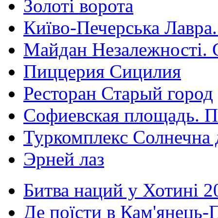
Золоті ворота
Київо-Печерська Лавра.
Майдан Незалежності. 
Пиццерия Сицилия
Ресторан Старый город
Софиевская площадь. П
Туркомплекс Солнечна 
Эрней лаз
Битва наций у Хотині 2
Де поїсти в Кам'янець-