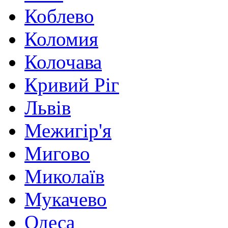
Коблево
Коломия
Колочава
Кривий Ріг
Львів
Межигір'я
Мигово
Миколаїв
Мукачево
Одеса