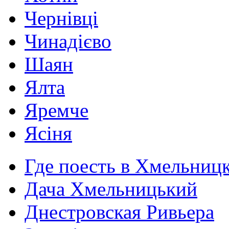
Чернівці
Чинадієво
Шаян
Ялта
Яремче
Ясіня
Где поесть в Хмельниц
Дача Хмельницький
Днестровская Ривьера