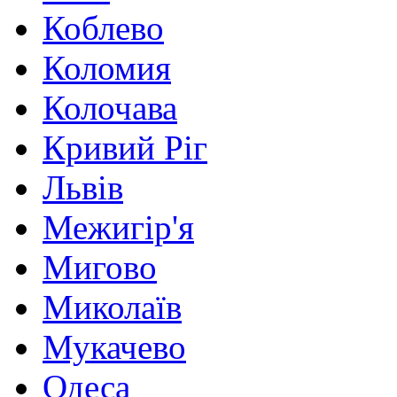
Коблево
Коломия
Колочава
Кривий Ріг
Львів
Межигір'я
Мигово
Миколаїв
Мукачево
Одеса