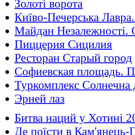
Золоті ворота
Київо-Печерська Лавра.
Майдан Незалежності. 
Пиццерия Сицилия
Ресторан Старый город
Софиевская площадь. П
Туркомплекс Солнечна 
Эрней лаз
Битва наций у Хотині 2
Де поїсти в Кам'янець-