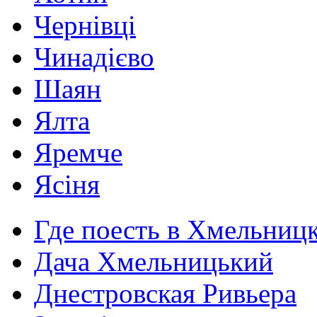
Чернівці
Чинадієво
Шаян
Ялта
Яремче
Ясіня
Где поесть в Хмельниц
Дача Хмельницький
Днестровская Ривьера