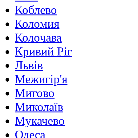
Коблево
Коломия
Колочава
Кривий Ріг
Львів
Межигір'я
Мигово
Миколаїв
Мукачево
Одеса