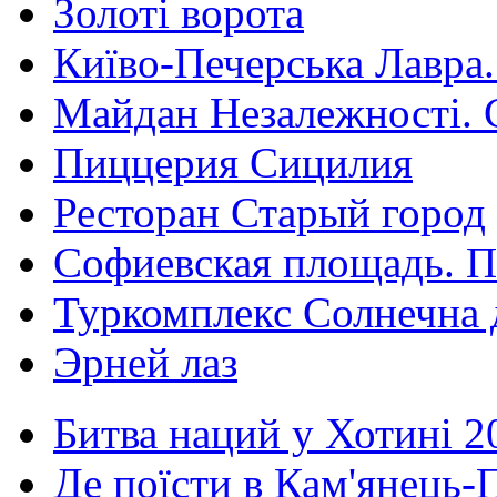
Золоті ворота
Київо-Печерська Лавра.
Майдан Незалежності. 
Пиццерия Сицилия
Ресторан Старый город
Софиевская площадь. П
Туркомплекс Солнечна 
Эрней лаз
Битва наций у Хотині 2
Де поїсти в Кам'янець-