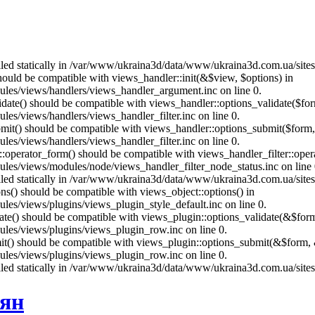
called statically in /var/www/ukraina3d/data/www/ukraina3d.com.ua/site
should be compatible with views_handler::init(&$view, $options) in
les/views/handlers/views_handler_argument.inc on line 0.
alidate() should be compatible with views_handler::options_validate($fo
es/views/handlers/views_handler_filter.inc on line 0.
ubmit() should be compatible with views_handler::options_submit($form
es/views/handlers/views_handler_filter.inc on line 0.
us::operator_form() should be compatible with views_handler_filter::op
es/views/modules/node/views_handler_filter_node_status.inc on line 
called statically in /var/www/ukraina3d/data/www/ukraina3d.com.ua/site
ons() should be compatible with views_object::options() in
es/views/plugins/views_plugin_style_default.inc on line 0.
date() should be compatible with views_plugin::options_validate(&$for
les/views/plugins/views_plugin_row.inc on line 0.
mit() should be compatible with views_plugin::options_submit(&$form, 
les/views/plugins/views_plugin_row.inc on line 0.
called statically in /var/www/ukraina3d/data/www/ukraina3d.com.ua/site
аян