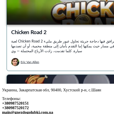
Украина, Закарпатcкая обл, 90400, Хустский р-н, с.Шаян
Телефоны:
+380987520151
+380987520172
main@gnezdogolubki.com.ua