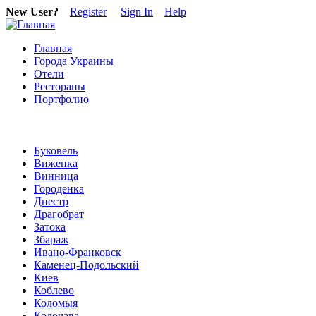
New User?
Register
Sign In
Help
Главная
Города Украины
Отели
Рестораны
Портфолио
Буковель
Виженка
Винница
Городенка
Днестр
Драгобрат
Затока
Збараж
Ивано-Франковск
Каменец-Подольский
Киев
Коблево
Коломыя
Колочава