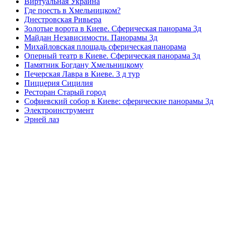
Виртуальная Украина
Где поесть в Хмельницком?
Днестровская Ривьера
Золотые ворота в Киеве. Сферическая панорама 3д
Майдан Независимости. Панорамы 3д
Михайловская площадь сферическая панорама
Оперный театр в Киеве. Сферическая панорама 3д
Памятник Богдану Хмельницкому
Печерская Лавра в Киеве. 3 д тур
Пиццерия Сицилия
Ресторан Старый город
Софиевский собор в Киеве: сферические панорамы 3д
Электроинструмент
Эрней лаз