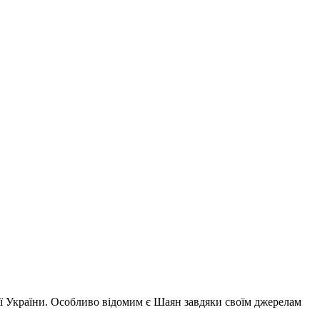
ії України. Особливо відомим є Шаян завдяки своїм джерелам