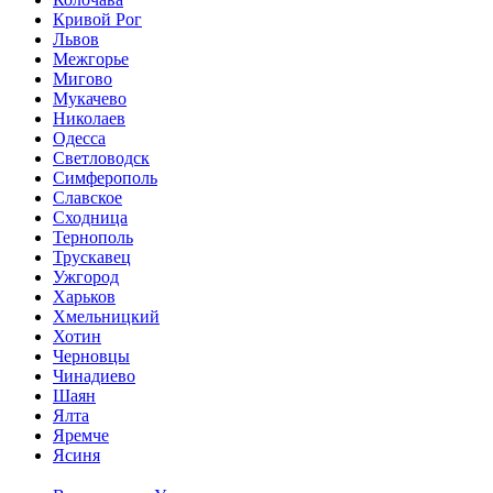
Кривой Рог
Львов
Межгорье
Мигово
Мукачево
Николаев
Одесса
Светловодск
Симферополь
Славское
Сходница
Тернополь
Трускавец
Ужгород
Харьков
Хмельницкий
Хотин
Черновцы
Чинадиево
Шаян
Ялта
Яремче
Ясиня