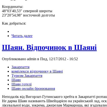
Координаты:
48°03′40,53″ северной широты
23°20′54,98″ восточной долготы
Как добраться:
Читать далее
Шаян. Відпочинок в Шаяні
Опубликовано admin в Пнд, 12/17/2012 - 16:52
Закарпаття
комплекси відпочинку в Шаяні
Туризм Закарпаття
Шаян
Шаян готелі
Шаян онлайн бронювання
Неподалік від Вигорлат-Гутинського хребта в Закарпатті розт
Не дарма Шаян називають Швейцарією на український лад, оскі
лікувальної води, зокрема, джерелам Мармароша, які згадувалис