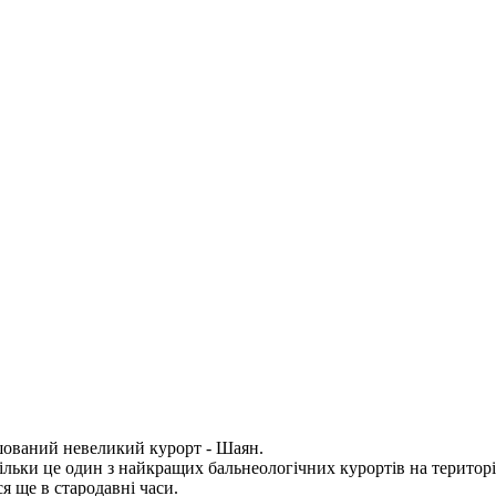
ашований невеликий курорт - Шаян.
льки це один з найкращих бальнеологічних курортів на територ
я ще в стародавні часи.