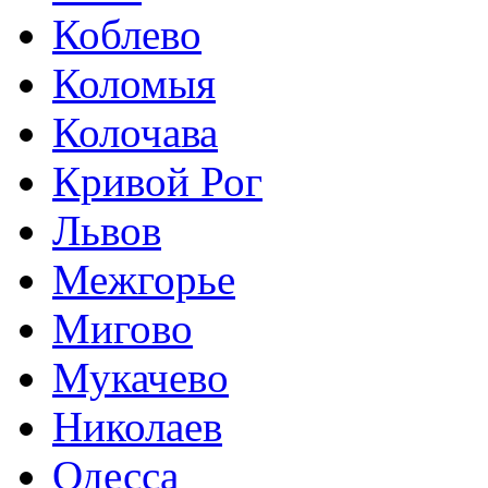
Коблево
Коломыя
Колочава
Кривой Рог
Львов
Межгорье
Мигово
Мукачево
Николаев
Одесса